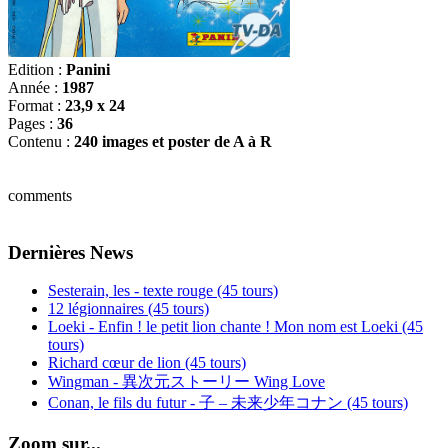
Edition :
Panini
Année :
1987
Format :
23,9 x 24
Pages :
36
Contenu :
240 images et poster de A à R
comments
Dernières News
Sesterain, les - texte rouge (45 tours)
12 légionnaires (45 tours)
Loeki - Enfin ! le petit lion chante ! Mon nom est Loeki (45
tours)
Richard cœur de lion (45 tours)
Wingman - 異次元ストーリー Wing Love
Conan, le fils du futur - 子 – 未来少年コナン (45 tours)
Zoom sur...