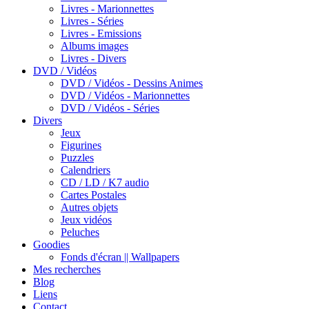
Livres - Marionnettes
Livres - Séries
Livres - Emissions
Albums images
Livres - Divers
DVD / Vidéos
DVD / Vidéos - Dessins Animes
DVD / Vidéos - Marionnettes
DVD / Vidéos - Séries
Divers
Jeux
Figurines
Puzzles
Calendriers
CD / LD / K7 audio
Cartes Postales
Autres objets
Jeux vidéos
Peluches
Goodies
Fonds d'écran || Wallpapers
Mes recherches
Blog
Liens
Contact