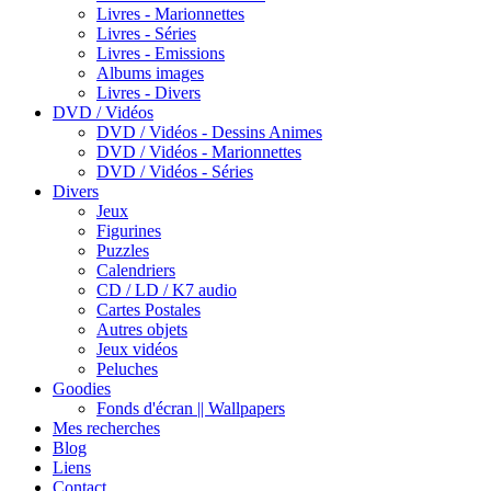
Livres - Marionnettes
Livres - Séries
Livres - Emissions
Albums images
Livres - Divers
DVD / Vidéos
DVD / Vidéos - Dessins Animes
DVD / Vidéos - Marionnettes
DVD / Vidéos - Séries
Divers
Jeux
Figurines
Puzzles
Calendriers
CD / LD / K7 audio
Cartes Postales
Autres objets
Jeux vidéos
Peluches
Goodies
Fonds d'écran || Wallpapers
Mes recherches
Blog
Liens
Contact