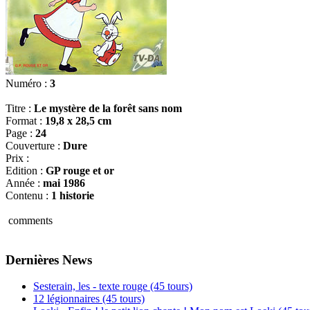
Numéro :
3
Titre :
Le mystère de la forêt sans nom
Format :
19,8 x 28,5 cm
Page :
24
Couverture :
Dure
Prix :
Edition :
GP rouge et or
Année :
mai 1986
Contenu :
1 historie
comments
Dernières News
Sesterain, les - texte rouge (45 tours)
12 légionnaires (45 tours)