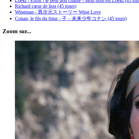
Loeki - Enfin ! le petit lion chante ! Mon nom est Loeki (45 tou
Richard cœur de lion (45 tours)
Wingman - 異次元ストーリー Wing Love
Conan, le fils du futur - 子 – 未来少年コナン (45 tours)
Zoom sur...