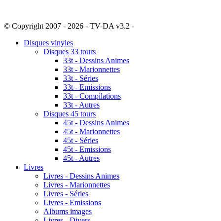
© Copyright 2007 - 2026 - TV-DA v3.2 -
Sitemap
Disques vinyles
Disques 33 tours
33t - Dessins Animes
33t - Marionnettes
33t - Séries
33t - Emissions
33t - Compilations
33t - Autres
Disques 45 tours
45t - Dessins Animes
45t - Marionnettes
45t - Séries
45t - Emissions
45t - Autres
Livres
Livres - Dessins Animes
Livres - Marionnettes
Livres - Séries
Livres - Emissions
Albums images
Livres - Divers