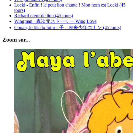
Loeki - Enfin ! le petit lion chante ! Mon nom est Loeki (45
tours)
Richard cœur de lion (45 tours)
Wingman - 異次元ストーリー Wing Love
Conan, le fils du futur - 子 – 未来少年コナン (45 tours)
Zoom sur...