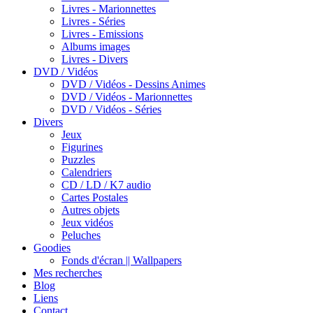
Livres - Marionnettes
Livres - Séries
Livres - Emissions
Albums images
Livres - Divers
DVD / Vidéos
DVD / Vidéos - Dessins Animes
DVD / Vidéos - Marionnettes
DVD / Vidéos - Séries
Divers
Jeux
Figurines
Puzzles
Calendriers
CD / LD / K7 audio
Cartes Postales
Autres objets
Jeux vidéos
Peluches
Goodies
Fonds d'écran || Wallpapers
Mes recherches
Blog
Liens
Contact