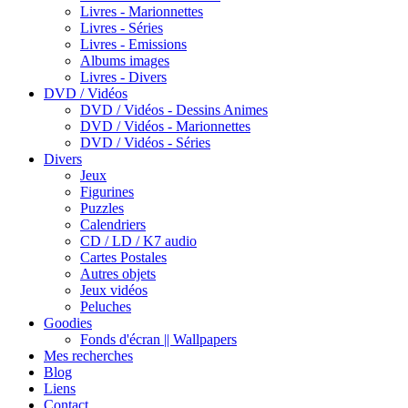
Livres - Marionnettes
Livres - Séries
Livres - Emissions
Albums images
Livres - Divers
DVD / Vidéos
DVD / Vidéos - Dessins Animes
DVD / Vidéos - Marionnettes
DVD / Vidéos - Séries
Divers
Jeux
Figurines
Puzzles
Calendriers
CD / LD / K7 audio
Cartes Postales
Autres objets
Jeux vidéos
Peluches
Goodies
Fonds d'écran || Wallpapers
Mes recherches
Blog
Liens
Contact