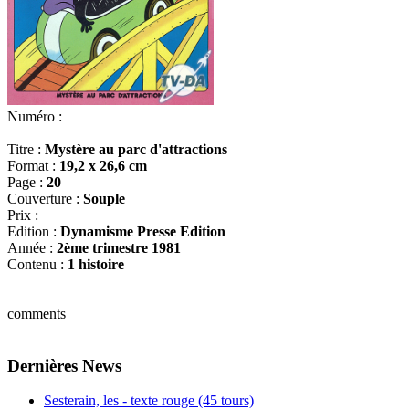
Numéro :
Titre :
Mystère au parc d'attractions
Format :
19,2 x 26,6 cm
Page :
20
Couverture :
Souple
Prix :
Edition :
Dynamisme Presse Edition
Année :
2ème trimestre 1981
Contenu :
1 histoire
comments
Dernières News
Sesterain, les - texte rouge (45 tours)