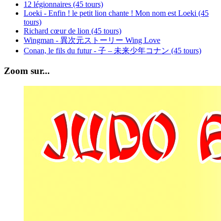
12 légionnaires (45 tours)
Loeki - Enfin ! le petit lion chante ! Mon nom est Loeki (45
tours)
Richard cœur de lion (45 tours)
Wingman - 異次元ストーリー Wing Love
Conan, le fils du futur - 子 – 未来少年コナン (45 tours)
Zoom sur...