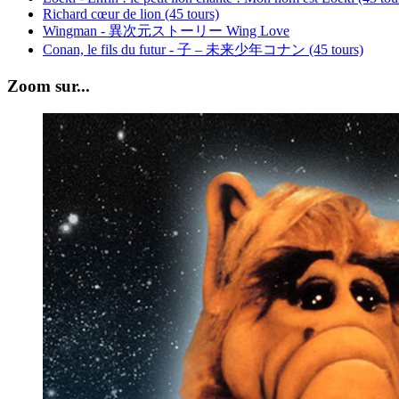
Richard cœur de lion (45 tours)
Wingman - 異次元ストーリー Wing Love
Conan, le fils du futur - 子 – 未来少年コナン (45 tours)
Zoom sur...