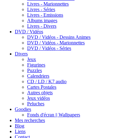
Livres - Marionnettes
Livres - Séries
Livres - Emissions
Albums images
Livres - Divers
DVD / Vidéos
DVD / Vidéos - Dessins Animes
DVD / Vidéos - Marionnettes
DVD / Vidéos - Séries
Divers
Jeux
Figurines
Puzzles
Calendriers
CD / LD / K7 audio
Cartes Postales
Autres objets
Jeux vidéos
Peluches
Goodies
Fonds d'écran || Wallpapers
Mes recherches
Blog
Liens
Contact