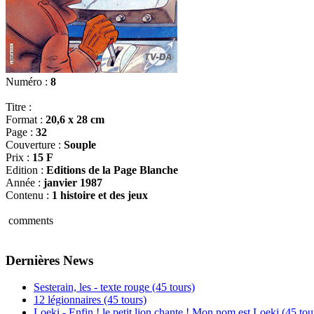
Numéro :
8
Titre :
Format :
20,6 x 28 cm
Page :
32
Couverture :
Souple
Prix :
15 F
Edition :
Editions de la Page Blanche
Année :
janvier 1987
Contenu :
1 histoire et des jeux
comments
Dernières News
Sesterain, les - texte rouge (45 tours)
12 légionnaires (45 tours)
Loeki - Enfin ! le petit lion chante ! Mon nom est Loeki (45 tou