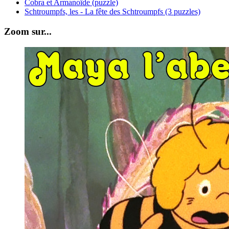
Cobra et Armanoïde (puzzle)
Schtroumpfs, les - La fête des Schtroumpfs (3 puzzles)
Zoom sur...