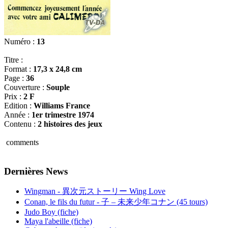
Numéro :
13
Titre :
Format :
17,3 x 24,8 cm
Page :
36
Couverture :
Souple
Prix :
2 F
Edition :
Williams France
Année :
1er trimestre 1974
Contenu :
2 histoires des jeux
comments
Dernières News
Wingman - 異次元ストーリー Wing Love
Conan, le fils du futur - 子 – 未来少年コナン (45 tours)
Judo Boy (fiche)
Maya l'abeille (fiche)