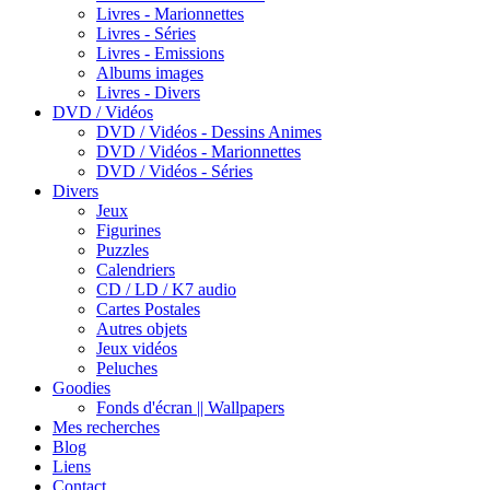
Livres - Marionnettes
Livres - Séries
Livres - Emissions
Albums images
Livres - Divers
DVD / Vidéos
DVD / Vidéos - Dessins Animes
DVD / Vidéos - Marionnettes
DVD / Vidéos - Séries
Divers
Jeux
Figurines
Puzzles
Calendriers
CD / LD / K7 audio
Cartes Postales
Autres objets
Jeux vidéos
Peluches
Goodies
Fonds d'écran || Wallpapers
Mes recherches
Blog
Liens
Contact