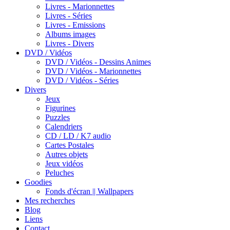
Livres - Marionnettes
Livres - Séries
Livres - Emissions
Albums images
Livres - Divers
DVD / Vidéos
DVD / Vidéos - Dessins Animes
DVD / Vidéos - Marionnettes
DVD / Vidéos - Séries
Divers
Jeux
Figurines
Puzzles
Calendriers
CD / LD / K7 audio
Cartes Postales
Autres objets
Jeux vidéos
Peluches
Goodies
Fonds d'écran || Wallpapers
Mes recherches
Blog
Liens
Contact