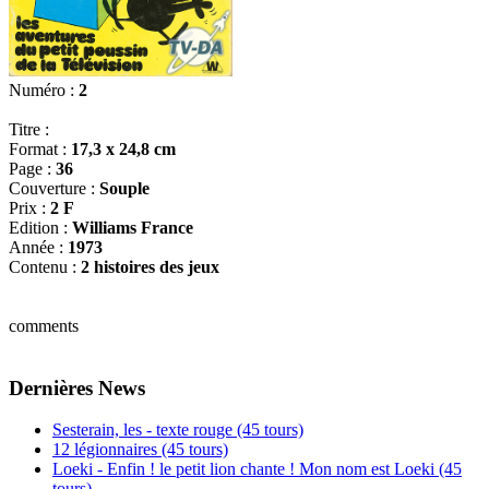
Numéro :
2
Titre :
Format :
17,3 x 24,8 cm
Page :
36
Couverture :
Souple
Prix :
2 F
Edition :
Williams France
Année :
1973
Contenu :
2 histoires des jeux
comments
Dernières News
Sesterain, les - texte rouge (45 tours)
12 légionnaires (45 tours)
Loeki - Enfin ! le petit lion chante ! Mon nom est Loeki (45
tours)