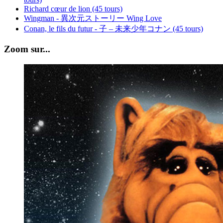
Richard cœur de lion (45 tours)
Wingman - 異次元ストーリー Wing Love
Conan, le fils du futur - 子 – 未来少年コナン (45 tours)
Zoom sur...