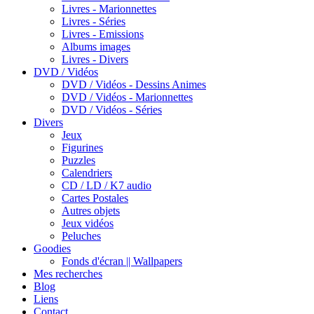
Livres - Marionnettes
Livres - Séries
Livres - Emissions
Albums images
Livres - Divers
DVD / Vidéos
DVD / Vidéos - Dessins Animes
DVD / Vidéos - Marionnettes
DVD / Vidéos - Séries
Divers
Jeux
Figurines
Puzzles
Calendriers
CD / LD / K7 audio
Cartes Postales
Autres objets
Jeux vidéos
Peluches
Goodies
Fonds d'écran || Wallpapers
Mes recherches
Blog
Liens
Contact