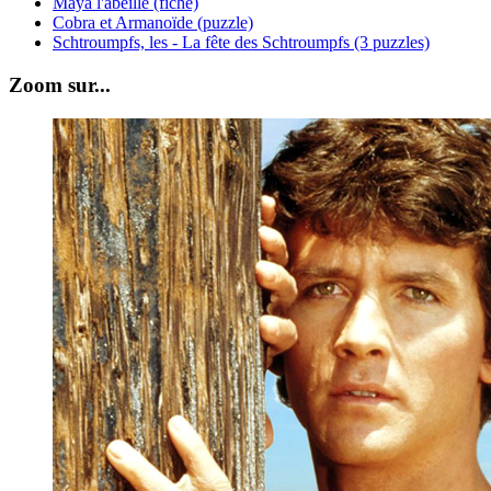
Maya l'abeille (fiche)
Cobra et Armanoïde (puzzle)
Schtroumpfs, les - La fête des Schtroumpfs (3 puzzles)
Zoom sur...