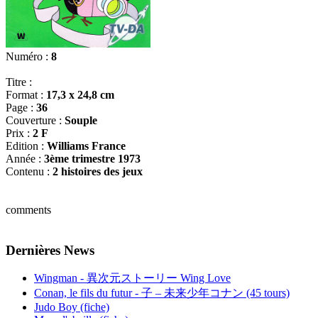
Numéro :
8
Titre :
Format :
17,3 x 24,8 cm
Page :
36
Couverture :
Souple
Prix :
2 F
Edition :
Williams France
Année :
3ème trimestre 1973
Contenu :
2 histoires des jeux
comments
Dernières News
Wingman - 異次元ストーリー Wing Love
Conan, le fils du futur - 子 – 未来少年コナン (45 tours)
Judo Boy (fiche)