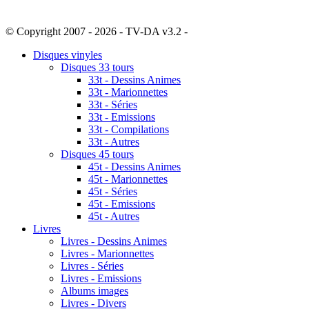
© Copyright 2007 - 2026 - TV-DA v3.2 -
Sitemap
Disques vinyles
Disques 33 tours
33t - Dessins Animes
33t - Marionnettes
33t - Séries
33t - Emissions
33t - Compilations
33t - Autres
Disques 45 tours
45t - Dessins Animes
45t - Marionnettes
45t - Séries
45t - Emissions
45t - Autres
Livres
Livres - Dessins Animes
Livres - Marionnettes
Livres - Séries
Livres - Emissions
Albums images
Livres - Divers