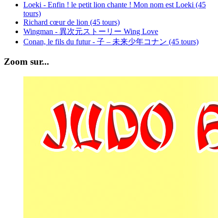
Loeki - Enfin ! le petit lion chante ! Mon nom est Loeki (45
tours)
Richard cœur de lion (45 tours)
Wingman - 異次元ストーリー Wing Love
Conan, le fils du futur - 子 – 未来少年コナン (45 tours)
Zoom sur...