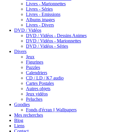
Livres - Marionnettes
Livres - Séries
Livres - Emissions
Albums images
Livres - Divers
DVD / Vidéos
DVD / Vidéos - Dessins Animes
DVD / Vidéos - Marionnettes
DVD / Vidéos - Séries
Divers
Jeux
Figurines
Puzzles
Calendriers
CD / LD / K7 audio
Cartes Postales
Autres objets
Jeux vidéos
Peluches
Goodies
Fonds d'écran || Wallpapers
Mes recherches
Blog
Liens
Contact