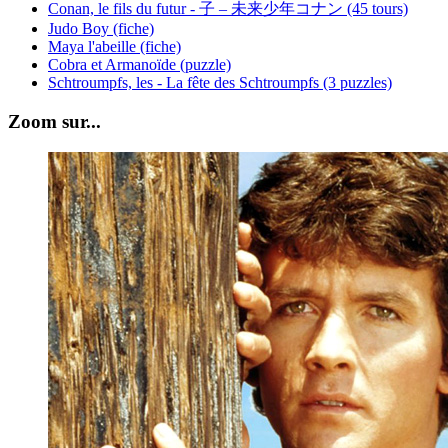
Conan, le fils du futur - 子 – 未来少年コナン (45 tours)
Judo Boy (fiche)
Maya l'abeille (fiche)
Cobra et Armanoïde (puzzle)
Schtroumpfs, les - La fête des Schtroumpfs (3 puzzles)
Zoom sur...