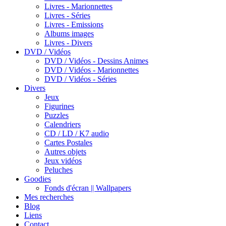
Livres - Marionnettes
Livres - Séries
Livres - Emissions
Albums images
Livres - Divers
DVD / Vidéos
DVD / Vidéos - Dessins Animes
DVD / Vidéos - Marionnettes
DVD / Vidéos - Séries
Divers
Jeux
Figurines
Puzzles
Calendriers
CD / LD / K7 audio
Cartes Postales
Autres objets
Jeux vidéos
Peluches
Goodies
Fonds d'écran || Wallpapers
Mes recherches
Blog
Liens
Contact