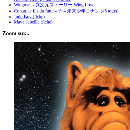
Wingman - 異次元ストーリー Wing Love
Conan, le fils du futur - 子 – 未来少年コナン (45 tours)
Judo Boy (fiche)
Maya l'abeille (fiche)
Zoom sur...