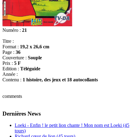
Numéro :
21
Titre :
Format :
19,2 x 26,6 cm
Page :
36
Couverture :
Souple
Prix :
5 F
Edition :
Téléguide
Année :
Contenu :
1 histoire, des jeux et 18 autocollants
comments
Dernières News
Loeki - Enfin ! le petit lion chante ! Mon nom est Loeki (45
tours)
Richard cœur de lion (45 tours)