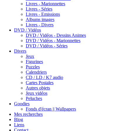
Livres - Marionnettes
Livres - Séries
Livres - Emissions
Albums images
Livres - Divers
DVD / Vidéos
DVD / Vidéos - Dessins Animes
DVD / Vidéos - Marionnettes
DVD / Vidéos - Séries
Divers
Jeux
Figurines
Puzzles
Calendriers
CD / LD / K7 audio
Cartes Postales
Autres objets
Jeux vidéos
Peluches
Goodies
Fonds d'écran || Wallpapers
Mes recherches
Blog
Liens
Contact