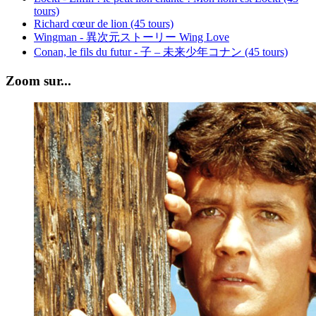
tours)
Richard cœur de lion (45 tours)
Wingman - 異次元ストーリー Wing Love
Conan, le fils du futur - 子 – 未来少年コナン (45 tours)
Zoom sur...