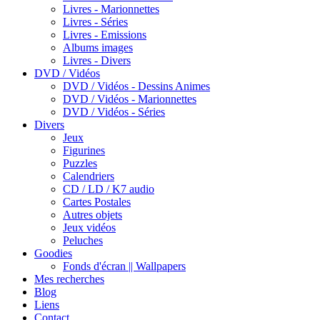
Livres - Marionnettes
Livres - Séries
Livres - Emissions
Albums images
Livres - Divers
DVD / Vidéos
DVD / Vidéos - Dessins Animes
DVD / Vidéos - Marionnettes
DVD / Vidéos - Séries
Divers
Jeux
Figurines
Puzzles
Calendriers
CD / LD / K7 audio
Cartes Postales
Autres objets
Jeux vidéos
Peluches
Goodies
Fonds d'écran || Wallpapers
Mes recherches
Blog
Liens
Contact