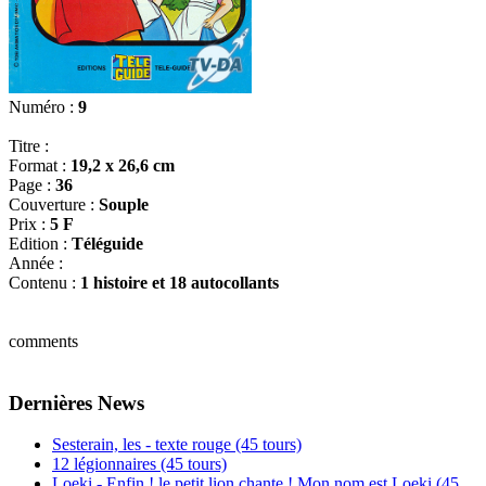
Numéro :
9
Titre :
Format :
19,2 x 26,6 cm
Page :
36
Couverture :
Souple
Prix :
5 F
Edition :
Téléguide
Année :
Contenu :
1 histoire et 18 autocollants
comments
Dernières News
Sesterain, les - texte rouge (45 tours)
12 légionnaires (45 tours)
Loeki - Enfin ! le petit lion chante ! Mon nom est Loeki (45