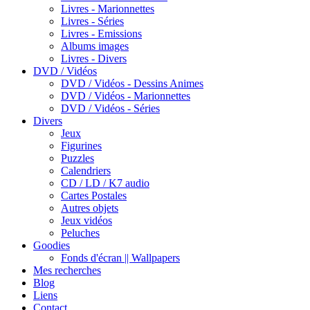
Livres - Marionnettes
Livres - Séries
Livres - Emissions
Albums images
Livres - Divers
DVD / Vidéos
DVD / Vidéos - Dessins Animes
DVD / Vidéos - Marionnettes
DVD / Vidéos - Séries
Divers
Jeux
Figurines
Puzzles
Calendriers
CD / LD / K7 audio
Cartes Postales
Autres objets
Jeux vidéos
Peluches
Goodies
Fonds d'écran || Wallpapers
Mes recherches
Blog
Liens
Contact