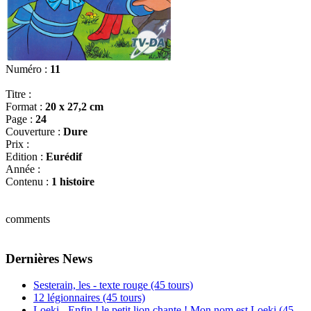
Numéro :
11
Titre :
Format :
20 x 27,2 cm
Page :
24
Couverture :
Dure
Prix :
Edition :
Eurédif
Année :
Contenu :
1 histoire
comments
Dernières News
Sesterain, les - texte rouge (45 tours)
12 légionnaires (45 tours)
Loeki - Enfin ! le petit lion chante ! Mon nom est Loeki (45