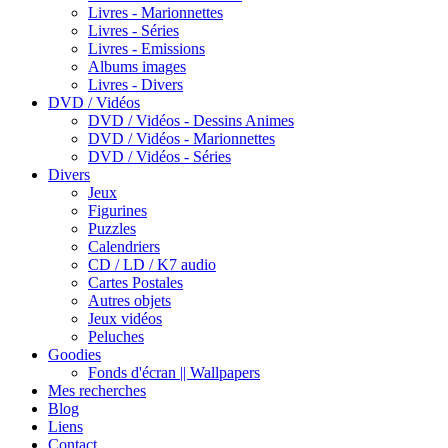
Livres - Marionnettes
Livres - Séries
Livres - Emissions
Albums images
Livres - Divers
DVD / Vidéos
DVD / Vidéos - Dessins Animes
DVD / Vidéos - Marionnettes
DVD / Vidéos - Séries
Divers
Jeux
Figurines
Puzzles
Calendriers
CD / LD / K7 audio
Cartes Postales
Autres objets
Jeux vidéos
Peluches
Goodies
Fonds d'écran || Wallpapers
Mes recherches
Blog
Liens
Contact