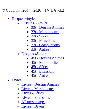
© Copyright 2007 - 2026 - TV-DA v3.2 -
Sitemap
Disques vinyles
Disques 33 tours
33t - Dessins Animes
33t - Marionnettes
33t - Séries
33t - Emissions
33t - Compilations
33t - Autres
Disques 45 tours
45t - Dessins Animes
45t - Marionnettes
45t - Séries
45t - Emissions
45t - Autres
Livres
Livres - Dessins Animes
Livres - Marionnettes
Livres - Séries
Livres - Emissions
Albums images
Livres - Divers