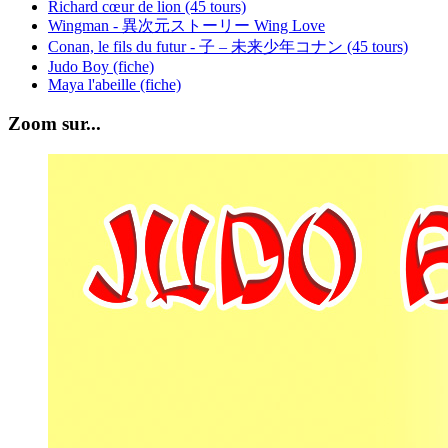
Richard cœur de lion (45 tours)
Wingman - 異次元ストーリー Wing Love
Conan, le fils du futur - 子 – 未来少年コナン (45 tours)
Judo Boy (fiche)
Maya l'abeille (fiche)
Zoom sur...