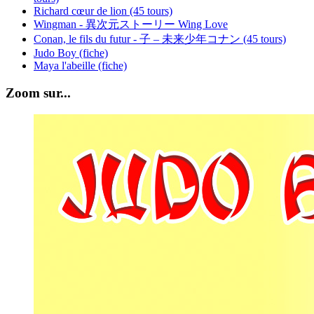
Richard cœur de lion (45 tours)
Wingman - 異次元ストーリー Wing Love
Conan, le fils du futur - 子 – 未来少年コナン (45 tours)
Judo Boy (fiche)
Maya l'abeille (fiche)
Zoom sur...