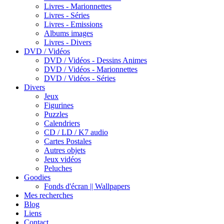
Livres - Marionnettes
Livres - Séries
Livres - Emissions
Albums images
Livres - Divers
DVD / Vidéos
DVD / Vidéos - Dessins Animes
DVD / Vidéos - Marionnettes
DVD / Vidéos - Séries
Divers
Jeux
Figurines
Puzzles
Calendriers
CD / LD / K7 audio
Cartes Postales
Autres objets
Jeux vidéos
Peluches
Goodies
Fonds d'écran || Wallpapers
Mes recherches
Blog
Liens
Contact