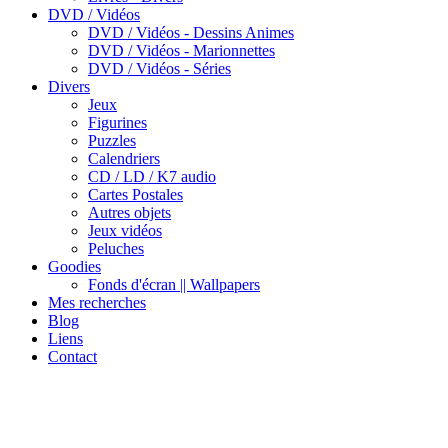
DVD / Vidéos
DVD / Vidéos - Dessins Animes
DVD / Vidéos - Marionnettes
DVD / Vidéos - Séries
Divers
Jeux
Figurines
Puzzles
Calendriers
CD / LD / K7 audio
Cartes Postales
Autres objets
Jeux vidéos
Peluches
Goodies
Fonds d'écran || Wallpapers
Mes recherches
Blog
Liens
Contact