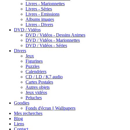
Livres - Marionnettes
Livres - Séries
Livres - Emissions
Albums images
Livres - Divers
DVD / Vidéos
DVD / Vidéos - Dessins Animes
DVD / Vidéos - Marionnettes
DVD / Vidéos - Séries
Divers
Jeux
Figurines
Puzzles
Calendriers
CD / LD / K7 audio
Cartes Postales
Autres objets
Jeux vidéos
Peluches
Goodies
Fonds d'écran || Wallpapers
Mes recherches
Blog
Liens
Contact