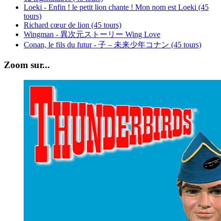
Loeki - Enfin ! le petit lion chante ! Mon nom est Loeki (45
tours)
Richard cœur de lion (45 tours)
Wingman - 異次元ストーリー Wing Love
Conan, le fils du futur - 子 – 未来少年コナン (45 tours)
Zoom sur...