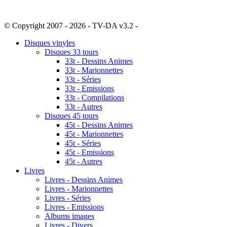
© Copyright 2007 - 2026 - TV-DA v3.2 -
Sitemap
Disques vinyles
Disques 33 tours
33t - Dessins Animes
33t - Marionnettes
33t - Séries
33t - Emissions
33t - Compilations
33t - Autres
Disques 45 tours
45t - Dessins Animes
45t - Marionnettes
45t - Séries
45t - Emissions
45t - Autres
Livres
Livres - Dessins Animes
Livres - Marionnettes
Livres - Séries
Livres - Emissions
Albums images
Livres - Divers