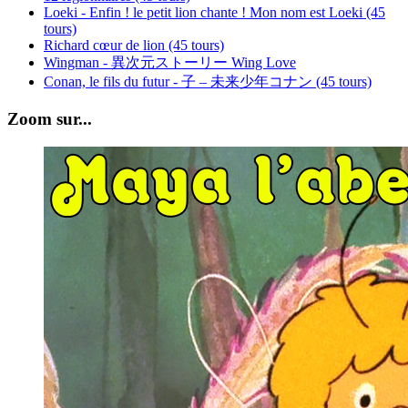
Loeki - Enfin ! le petit lion chante ! Mon nom est Loeki (45
tours)
Richard cœur de lion (45 tours)
Wingman - 異次元ストーリー Wing Love
Conan, le fils du futur - 子 – 未来少年コナン (45 tours)
Zoom sur...