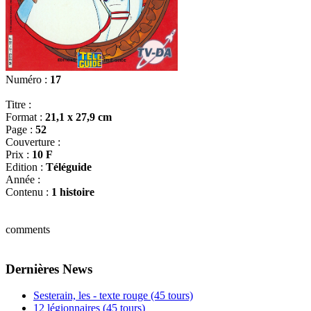
Numéro :
17
Titre :
Format :
21,1 x 27,9 cm
Page :
52
Couverture :
Prix :
10 F
Edition :
Téléguide
Année :
Contenu :
1 histoire
comments
Dernières News
Sesterain, les - texte rouge (45 tours)
12 légionnaires (45 tours)