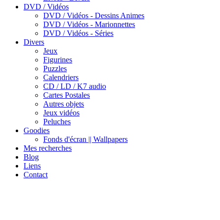
DVD / Vidéos
DVD / Vidéos - Dessins Animes
DVD / Vidéos - Marionnettes
DVD / Vidéos - Séries
Divers
Jeux
Figurines
Puzzles
Calendriers
CD / LD / K7 audio
Cartes Postales
Autres objets
Jeux vidéos
Peluches
Goodies
Fonds d'écran || Wallpapers
Mes recherches
Blog
Liens
Contact