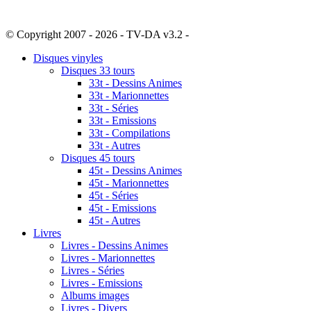
© Copyright 2007 - 2026 - TV-DA v3.2 -
Sitemap
Disques vinyles
Disques 33 tours
33t - Dessins Animes
33t - Marionnettes
33t - Séries
33t - Emissions
33t - Compilations
33t - Autres
Disques 45 tours
45t - Dessins Animes
45t - Marionnettes
45t - Séries
45t - Emissions
45t - Autres
Livres
Livres - Dessins Animes
Livres - Marionnettes
Livres - Séries
Livres - Emissions
Albums images
Livres - Divers