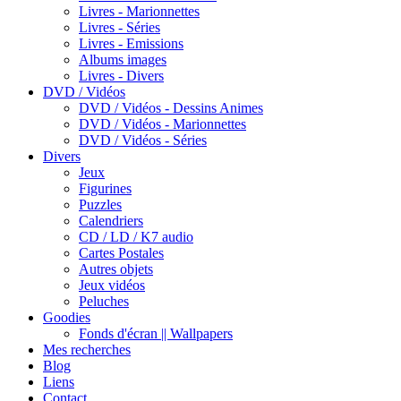
Livres - Marionnettes
Livres - Séries
Livres - Emissions
Albums images
Livres - Divers
DVD / Vidéos
DVD / Vidéos - Dessins Animes
DVD / Vidéos - Marionnettes
DVD / Vidéos - Séries
Divers
Jeux
Figurines
Puzzles
Calendriers
CD / LD / K7 audio
Cartes Postales
Autres objets
Jeux vidéos
Peluches
Goodies
Fonds d'écran || Wallpapers
Mes recherches
Blog
Liens
Contact