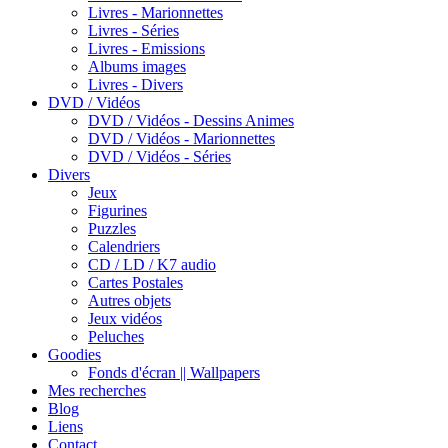
Livres - Marionnettes
Livres - Séries
Livres - Emissions
Albums images
Livres - Divers
DVD / Vidéos
DVD / Vidéos - Dessins Animes
DVD / Vidéos - Marionnettes
DVD / Vidéos - Séries
Divers
Jeux
Figurines
Puzzles
Calendriers
CD / LD / K7 audio
Cartes Postales
Autres objets
Jeux vidéos
Peluches
Goodies
Fonds d'écran || Wallpapers
Mes recherches
Blog
Liens
Contact