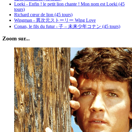
Loeki - Enfin ! le petit lion chante ! Mon nom est Loeki (45
tours)
Richard cœur de lion (45 tours)
Wingman - 異次元ストーリー Wing Love
Conan, le fils du futur - 子 – 未来少年コナン (45 tours)
Zoom sur...