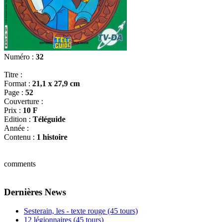
Numéro :
32
Titre :
Format :
21,1 x 27,9 cm
Page :
52
Couverture :
Prix :
10 F
Edition :
Téléguide
Année :
Contenu :
1 histoire
comments
Dernières News
Sesterain, les - texte rouge (45 tours)
12 légionnaires (45 tours)