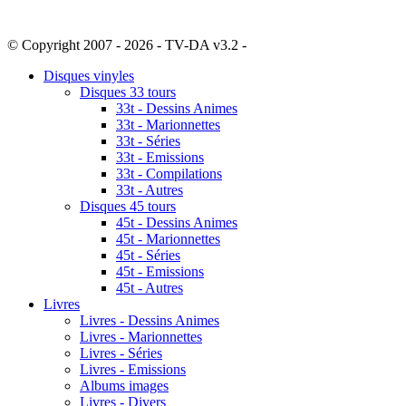
© Copyright 2007 - 2026 - TV-DA v3.2 -
Sitemap
Disques vinyles
Disques 33 tours
33t - Dessins Animes
33t - Marionnettes
33t - Séries
33t - Emissions
33t - Compilations
33t - Autres
Disques 45 tours
45t - Dessins Animes
45t - Marionnettes
45t - Séries
45t - Emissions
45t - Autres
Livres
Livres - Dessins Animes
Livres - Marionnettes
Livres - Séries
Livres - Emissions
Albums images
Livres - Divers