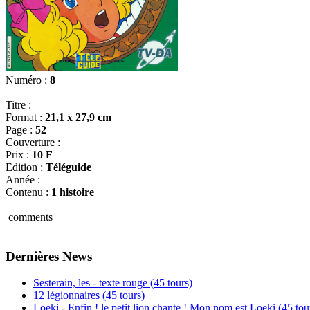
Numéro :
8
Titre :
Format :
21,1 x 27,9 cm
Page :
52
Couverture :
Prix :
10 F
Edition :
Téléguide
Année :
Contenu :
1 histoire
comments
Dernières News
Sesterain, les - texte rouge (45 tours)
12 légionnaires (45 tours)
Loeki - Enfin ! le petit lion chante ! Mon nom est Loeki (45 tou