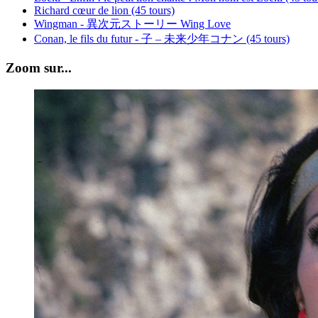
Richard cœur de lion (45 tours)
Wingman - 異次元ストーリー Wing Love
Conan, le fils du futur - 子 – 未来少年コナン (45 tours)
Zoom sur...