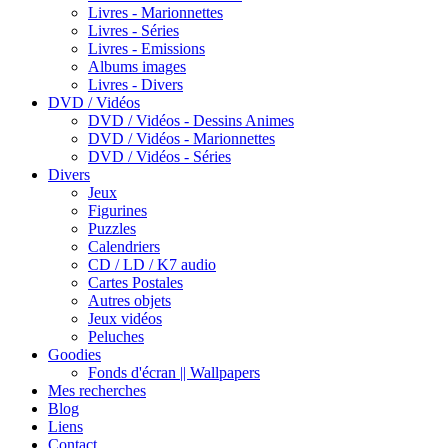
Livres - Marionnettes
Livres - Séries
Livres - Emissions
Albums images
Livres - Divers
DVD / Vidéos
DVD / Vidéos - Dessins Animes
DVD / Vidéos - Marionnettes
DVD / Vidéos - Séries
Divers
Jeux
Figurines
Puzzles
Calendriers
CD / LD / K7 audio
Cartes Postales
Autres objets
Jeux vidéos
Peluches
Goodies
Fonds d'écran || Wallpapers
Mes recherches
Blog
Liens
Contact