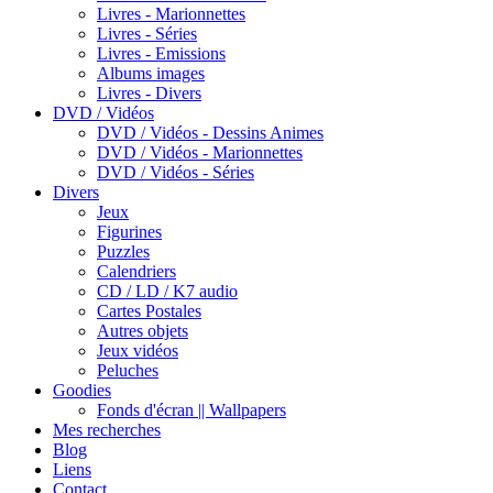
Livres - Marionnettes
Livres - Séries
Livres - Emissions
Albums images
Livres - Divers
DVD / Vidéos
DVD / Vidéos - Dessins Animes
DVD / Vidéos - Marionnettes
DVD / Vidéos - Séries
Divers
Jeux
Figurines
Puzzles
Calendriers
CD / LD / K7 audio
Cartes Postales
Autres objets
Jeux vidéos
Peluches
Goodies
Fonds d'écran || Wallpapers
Mes recherches
Blog
Liens
Contact