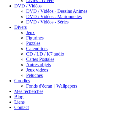
Livres - Divers
DVD / Vidéos
DVD / Vidéos - Dessins Animes
DVD / Vidéos - Marionnettes
DVD / Vidéos - Séries
Divers
Jeux
Figurines
Puzzles
Calendriers
CD / LD / K7 audio
Cartes Postales
Autres objets
Jeux vidéos
Peluches
Goodies
Fonds d'écran || Wallpapers
Mes recherches
Blog
Liens
Contact