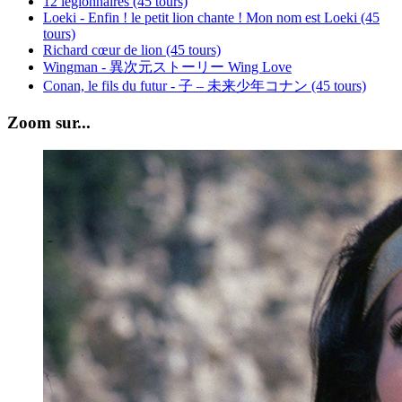
12 légionnaires (45 tours)
Loeki - Enfin ! le petit lion chante ! Mon nom est Loeki (45
tours)
Richard cœur de lion (45 tours)
Wingman - 異次元ストーリー Wing Love
Conan, le fils du futur - 子 – 未来少年コナン (45 tours)
Zoom sur...