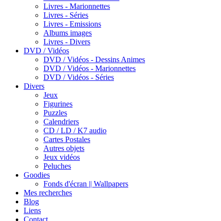
Livres - Marionnettes
Livres - Séries
Livres - Emissions
Albums images
Livres - Divers
DVD / Vidéos
DVD / Vidéos - Dessins Animes
DVD / Vidéos - Marionnettes
DVD / Vidéos - Séries
Divers
Jeux
Figurines
Puzzles
Calendriers
CD / LD / K7 audio
Cartes Postales
Autres objets
Jeux vidéos
Peluches
Goodies
Fonds d'écran || Wallpapers
Mes recherches
Blog
Liens
Contact