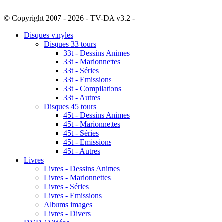
© Copyright 2007 - 2026 - TV-DA v3.2 -
Sitemap
Disques vinyles
Disques 33 tours
33t - Dessins Animes
33t - Marionnettes
33t - Séries
33t - Emissions
33t - Compilations
33t - Autres
Disques 45 tours
45t - Dessins Animes
45t - Marionnettes
45t - Séries
45t - Emissions
45t - Autres
Livres
Livres - Dessins Animes
Livres - Marionnettes
Livres - Séries
Livres - Emissions
Albums images
Livres - Divers