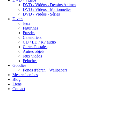
DVD / Vidéos
DVD / Vidéos - Dessins Animes
DVD / Vidéos - Marionnettes
DVD / Vidéos - Séries
Divers
Jeux
Figurines
Puzzles
Calendriers
CD / LD / K7 audio
Cartes Postales
Autres objets
Jeux vidéos
Peluches
Goodies
Fonds d'écran || Wallpapers
Mes recherches
Blog
Liens
Contact