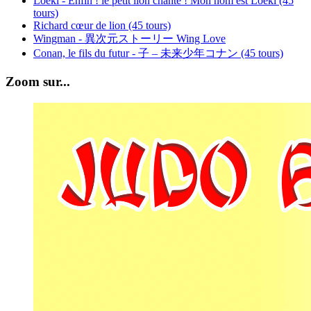
Loeki - Enfin ! le petit lion chante ! Mon nom est Loeki (45
tours)
Richard cœur de lion (45 tours)
Wingman - 異次元ストーリー Wing Love
Conan, le fils du futur - 子 – 未来少年コナン (45 tours)
Zoom sur...