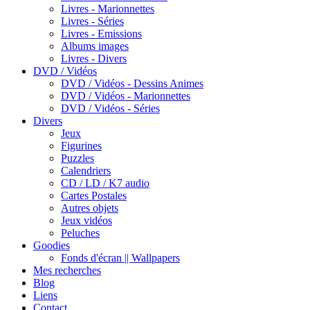
Livres - Marionnettes
Livres - Séries
Livres - Emissions
Albums images
Livres - Divers
DVD / Vidéos
DVD / Vidéos - Dessins Animes
DVD / Vidéos - Marionnettes
DVD / Vidéos - Séries
Divers
Jeux
Figurines
Puzzles
Calendriers
CD / LD / K7 audio
Cartes Postales
Autres objets
Jeux vidéos
Peluches
Goodies
Fonds d'écran || Wallpapers
Mes recherches
Blog
Liens
Contact