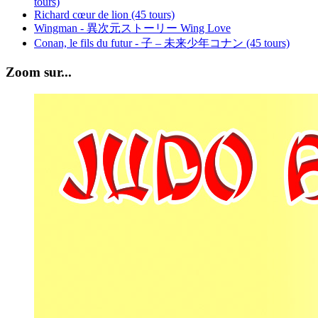
tours)
Richard cœur de lion (45 tours)
Wingman - 異次元ストーリー Wing Love
Conan, le fils du futur - 子 – 未来少年コナン (45 tours)
Zoom sur...