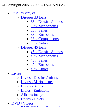
© Copyright 2007 - 2026 - TV-DA v3.2 -
Sitemap
Disques vinyles
Disques 33 tours
33t - Dessins Animes
33t - Marionnettes
33t - Séries
33t - Emissions
33t - Compilations
33t - Autres
Disques 45 tours
45t - Dessins Animes
45t - Marionnettes
45t - Séries
45t - Emissions
45t - Autres
Livres
Livres - Dessins Animes
Livres - Marionnettes
Livres - Séries
Livres - Emissions
Albums images
Livres - Divers
DVD / Vidéos