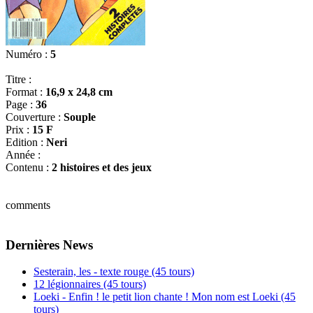
Numéro :
5
Titre :
Format :
16,9 x 24,8 cm
Page :
36
Couverture :
Souple
Prix :
15 F
Edition :
Neri
Année :
Contenu :
2 histoires et des jeux
comments
Dernières News
Sesterain, les - texte rouge (45 tours)
12 légionnaires (45 tours)
Loeki - Enfin ! le petit lion chante ! Mon nom est Loeki (45
tours)