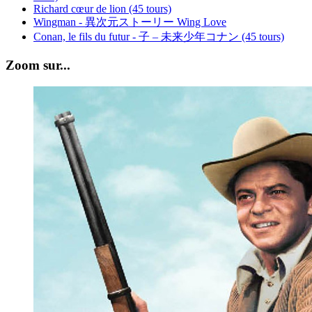
Richard cœur de lion (45 tours)
Wingman - 異次元ストーリー Wing Love
Conan, le fils du futur - 子 – 未来少年コナン (45 tours)
Zoom sur...