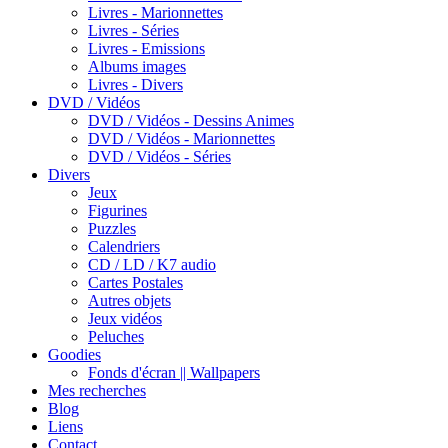
Livres - Marionnettes
Livres - Séries
Livres - Emissions
Albums images
Livres - Divers
DVD / Vidéos
DVD / Vidéos - Dessins Animes
DVD / Vidéos - Marionnettes
DVD / Vidéos - Séries
Divers
Jeux
Figurines
Puzzles
Calendriers
CD / LD / K7 audio
Cartes Postales
Autres objets
Jeux vidéos
Peluches
Goodies
Fonds d'écran || Wallpapers
Mes recherches
Blog
Liens
Contact