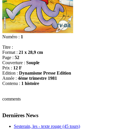
Numéro :
1
Titre :
Format :
21 x 28,9 cm
Page :
52
Couverture :
Souple
Prix :
12 F
Edition :
Dynamisme Presse Edition
Année :
4ème trimestre 1981
Contenu :
1 histoire
comments
Dernières News
Sesterain, les - texte rouge (45 tours)