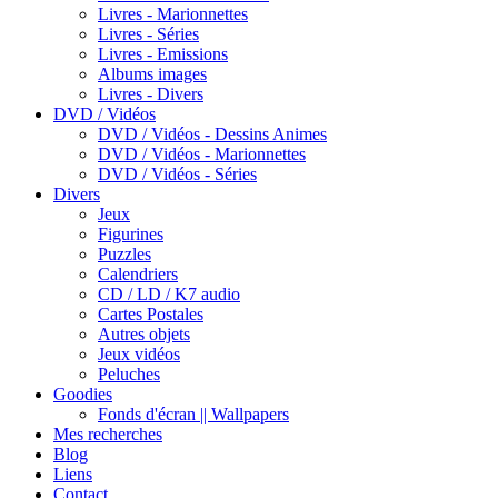
Livres - Marionnettes
Livres - Séries
Livres - Emissions
Albums images
Livres - Divers
DVD / Vidéos
DVD / Vidéos - Dessins Animes
DVD / Vidéos - Marionnettes
DVD / Vidéos - Séries
Divers
Jeux
Figurines
Puzzles
Calendriers
CD / LD / K7 audio
Cartes Postales
Autres objets
Jeux vidéos
Peluches
Goodies
Fonds d'écran || Wallpapers
Mes recherches
Blog
Liens
Contact