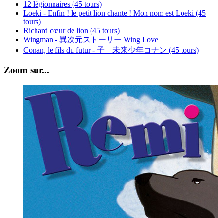
12 légionnaires (45 tours)
Loeki - Enfin ! le petit lion chante ! Mon nom est Loeki (45
tours)
Richard cœur de lion (45 tours)
Wingman - 異次元ストーリー Wing Love
Conan, le fils du futur - 子 – 未来少年コナン (45 tours)
Zoom sur...