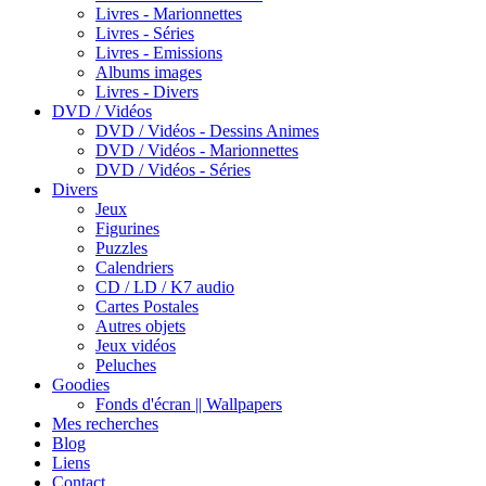
Livres - Marionnettes
Livres - Séries
Livres - Emissions
Albums images
Livres - Divers
DVD / Vidéos
DVD / Vidéos - Dessins Animes
DVD / Vidéos - Marionnettes
DVD / Vidéos - Séries
Divers
Jeux
Figurines
Puzzles
Calendriers
CD / LD / K7 audio
Cartes Postales
Autres objets
Jeux vidéos
Peluches
Goodies
Fonds d'écran || Wallpapers
Mes recherches
Blog
Liens
Contact