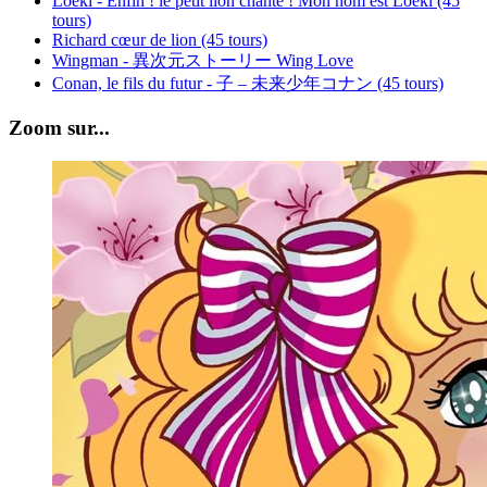
Loeki - Enfin ! le petit lion chante ! Mon nom est Loeki (45
tours)
Richard cœur de lion (45 tours)
Wingman - 異次元ストーリー Wing Love
Conan, le fils du futur - 子 – 未来少年コナン (45 tours)
Zoom sur...