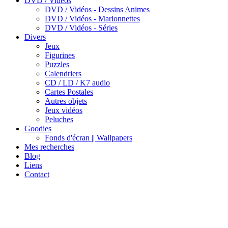
DVD / Vidéos
DVD / Vidéos - Dessins Animes
DVD / Vidéos - Marionnettes
DVD / Vidéos - Séries
Divers
Jeux
Figurines
Puzzles
Calendriers
CD / LD / K7 audio
Cartes Postales
Autres objets
Jeux vidéos
Peluches
Goodies
Fonds d'écran || Wallpapers
Mes recherches
Blog
Liens
Contact