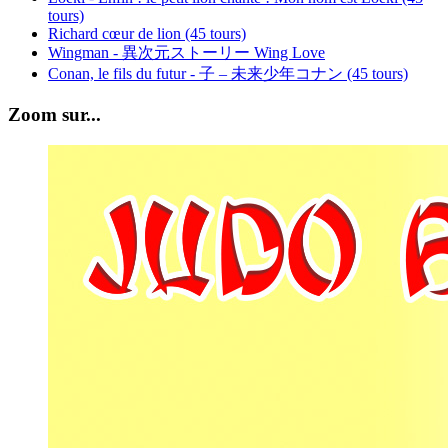
tours)
Richard cœur de lion (45 tours)
Wingman - 異次元ストーリー Wing Love
Conan, le fils du futur - 子 – 未来少年コナン (45 tours)
Zoom sur...