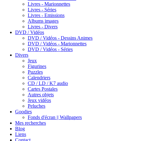
Livres - Marionnettes
Livres - Séries
Livres - Emissions
Albums images
Livres - Divers
DVD / Vidéos
DVD / Vidéos - Dessins Animes
DVD / Vidéos - Marionnettes
DVD / Vidéos - Séries
Divers
Jeux
Figurines
Puzzles
Calendriers
CD / LD / K7 audio
Cartes Postales
Autres objets
Jeux vidéos
Peluches
Goodies
Fonds d'écran || Wallpapers
Mes recherches
Blog
Liens
Contact