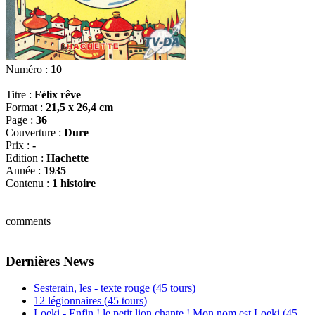
Numéro :
10
Titre :
Félix rêve
Format :
21,5 x 26,4 cm
Page :
36
Couverture :
Dure
Prix :
-
Edition :
Hachette
Année :
1935
Contenu :
1 histoire
comments
Dernières News
Sesterain, les - texte rouge (45 tours)
12 légionnaires (45 tours)
Loeki - Enfin ! le petit lion chante ! Mon nom est Loeki (45