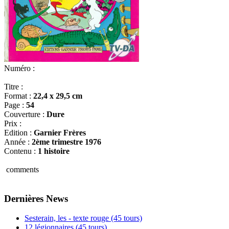
Numéro :
Titre :
Format :
22,4 x 29,5 cm
Page :
54
Couverture :
Dure
Prix :
Edition :
Garnier Frères
Année :
2ème trimestre 1976
Contenu :
1 histoire
comments
Dernières News
Sesterain, les - texte rouge (45 tours)
12 légionnaires (45 tours)