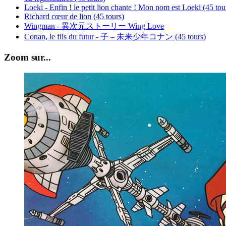
Loeki - Enfin ! le petit lion chante ! Mon nom est Loeki (45 tou
Richard cœur de lion (45 tours)
Wingman - 異次元ストーリー Wing Love
Conan, le fils du futur - 子 – 未来少年コナン (45 tours)
Zoom sur...