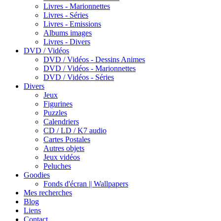
Livres - Marionnettes
Livres - Séries
Livres - Emissions
Albums images
Livres - Divers
DVD / Vidéos
DVD / Vidéos - Dessins Animes
DVD / Vidéos - Marionnettes
DVD / Vidéos - Séries
Divers
Jeux
Figurines
Puzzles
Calendriers
CD / LD / K7 audio
Cartes Postales
Autres objets
Jeux vidéos
Peluches
Goodies
Fonds d'écran || Wallpapers
Mes recherches
Blog
Liens
Contact