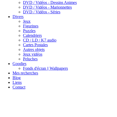
DVD / Vidéos - Dessins Animes
DVD / Vidéos - Marionnettes
DVD / Vidéos - Séries
Divers
Jeux
Figurines
Puzzles
Calendriers
CD / LD / K7 audio
Cartes Postales
Autres objets
Jeux vidéos
Peluches
Goodies
Fonds d'écran || Wallpapers
Mes recherches
Blog
Liens
Contact