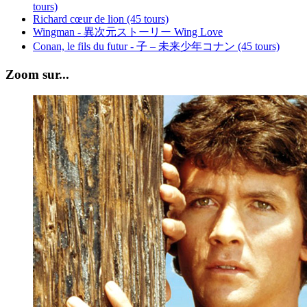
tours)
Richard cœur de lion (45 tours)
Wingman - 異次元ストーリー Wing Love
Conan, le fils du futur - 子 – 未来少年コナン (45 tours)
Zoom sur...