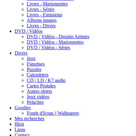
Livres - Marionnettes
Livres - Séries
Livres - Emissions
Albums images
Livres - Divers
DVD / Vidéos
DVD / Vidéos - Dessins Animes
DVD / Vidéos - Marionnettes
DVD / Vidéos - Séries
Divers
Jeux
Figurines
Puzzles
Calendriers
CD / LD / K7 audio
Cartes Postales
Autres objets
Jeux vidéos
Peluches
Goodies
Fonds d'écran || Wallpapers
Mes recherches
Blog
Liens
Contact