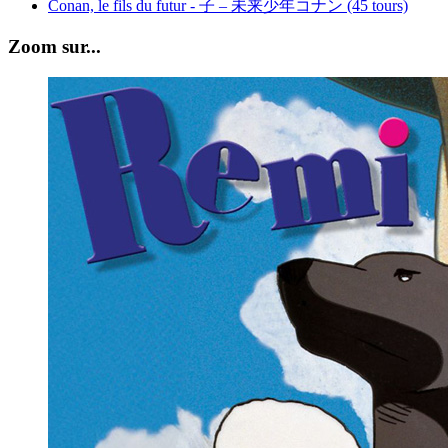
Conan, le fils du futur - 子 – 未来少年コナン (45 tours)
Zoom sur...