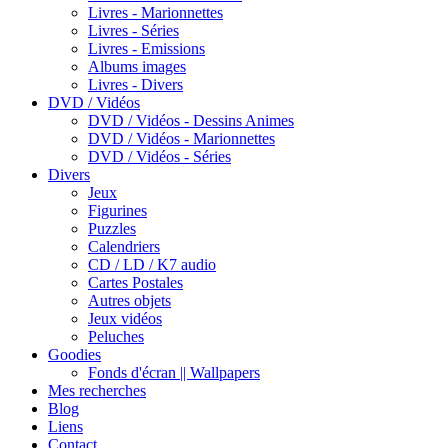
Livres - Marionnettes
Livres - Séries
Livres - Emissions
Albums images
Livres - Divers
DVD / Vidéos
DVD / Vidéos - Dessins Animes
DVD / Vidéos - Marionnettes
DVD / Vidéos - Séries
Divers
Jeux
Figurines
Puzzles
Calendriers
CD / LD / K7 audio
Cartes Postales
Autres objets
Jeux vidéos
Peluches
Goodies
Fonds d'écran || Wallpapers
Mes recherches
Blog
Liens
Contact