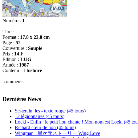
Numéro :
1
Titre :
Format :
17,8 x 23,8 cm
Page :
52
Couverture :
Souple
Prix :
14 F
Edition :
LUG
Année :
1987
Contenu :
1 histoire
comments
Dernières News
Sesterain, les - texte rouge (45 tours)
12 légionnaires (45 tours)
Loeki - Enfin ! le petit lion chante ! Mon nom est Loeki (45 tou
Richard cœur de lion (45 tours)
Wingman - 異次元ストーリー Wing Love