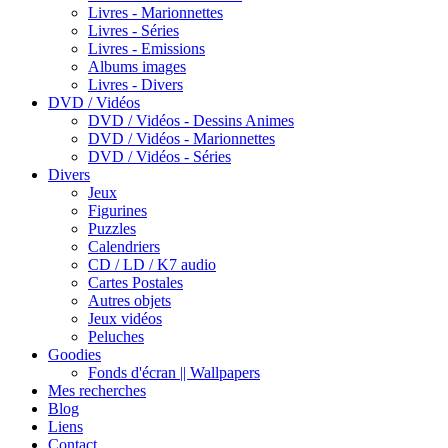
Livres - Marionnettes
Livres - Séries
Livres - Emissions
Albums images
Livres - Divers
DVD / Vidéos
DVD / Vidéos - Dessins Animes
DVD / Vidéos - Marionnettes
DVD / Vidéos - Séries
Divers
Jeux
Figurines
Puzzles
Calendriers
CD / LD / K7 audio
Cartes Postales
Autres objets
Jeux vidéos
Peluches
Goodies
Fonds d'écran || Wallpapers
Mes recherches
Blog
Liens
Contact