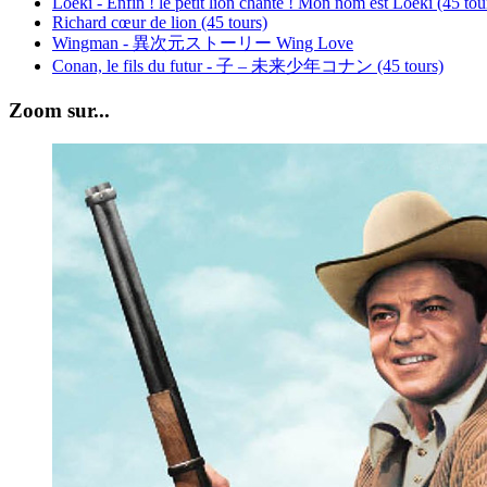
Loeki - Enfin ! le petit lion chante ! Mon nom est Loeki (45 tou
Richard cœur de lion (45 tours)
Wingman - 異次元ストーリー Wing Love
Conan, le fils du futur - 子 – 未来少年コナン (45 tours)
Zoom sur...