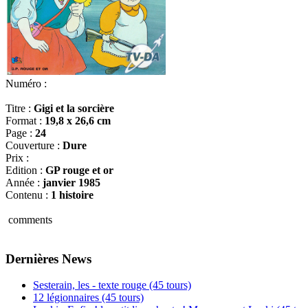
Numéro :
Titre :
Gigi et la sorcière
Format :
19,8 x 26,6 cm
Page :
24
Couverture :
Dure
Prix :
Edition :
GP rouge et or
Année :
janvier 1985
Contenu :
1 histoire
comments
Dernières News
Sesterain, les - texte rouge (45 tours)
12 légionnaires (45 tours)