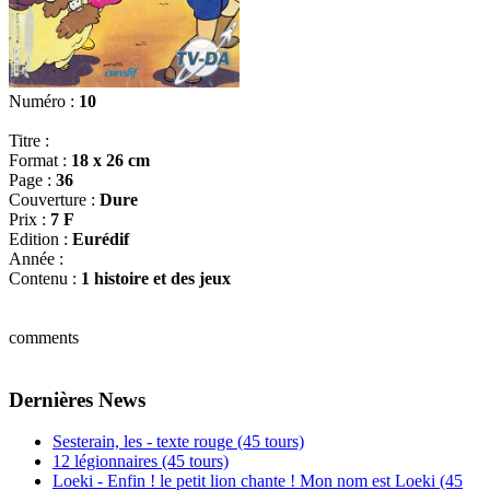
Numéro :
10
Titre :
Format :
18 x 26 cm
Page :
36
Couverture :
Dure
Prix :
7 F
Edition :
Eurédif
Année :
Contenu :
1 histoire et des jeux
comments
Dernières News
Sesterain, les - texte rouge (45 tours)
12 légionnaires (45 tours)
Loeki - Enfin ! le petit lion chante ! Mon nom est Loeki (45