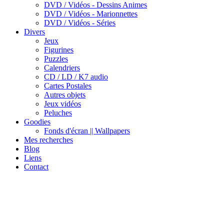
DVD / Vidéos - Dessins Animes
DVD / Vidéos - Marionnettes
DVD / Vidéos - Séries
Divers
Jeux
Figurines
Puzzles
Calendriers
CD / LD / K7 audio
Cartes Postales
Autres objets
Jeux vidéos
Peluches
Goodies
Fonds d'écran || Wallpapers
Mes recherches
Blog
Liens
Contact