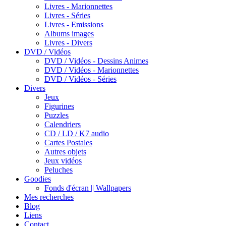
Livres - Marionnettes
Livres - Séries
Livres - Emissions
Albums images
Livres - Divers
DVD / Vidéos
DVD / Vidéos - Dessins Animes
DVD / Vidéos - Marionnettes
DVD / Vidéos - Séries
Divers
Jeux
Figurines
Puzzles
Calendriers
CD / LD / K7 audio
Cartes Postales
Autres objets
Jeux vidéos
Peluches
Goodies
Fonds d'écran || Wallpapers
Mes recherches
Blog
Liens
Contact