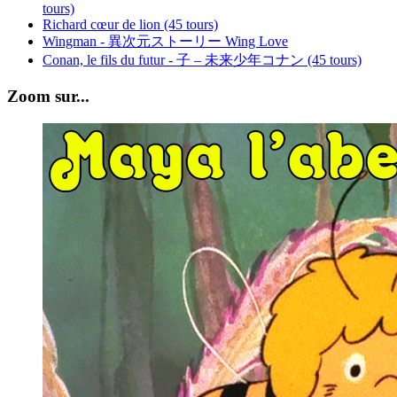
tours)
Richard cœur de lion (45 tours)
Wingman - 異次元ストーリー Wing Love
Conan, le fils du futur - 子 – 未来少年コナン (45 tours)
Zoom sur...