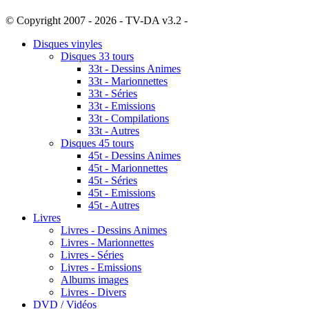
© Copyright 2007 - 2026 - TV-DA v3.2 -
Sitemap
Disques vinyles
Disques 33 tours
33t - Dessins Animes
33t - Marionnettes
33t - Séries
33t - Emissions
33t - Compilations
33t - Autres
Disques 45 tours
45t - Dessins Animes
45t - Marionnettes
45t - Séries
45t - Emissions
45t - Autres
Livres
Livres - Dessins Animes
Livres - Marionnettes
Livres - Séries
Livres - Emissions
Albums images
Livres - Divers
DVD / Vidéos