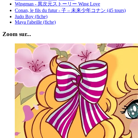
Wingman - 異次元ストーリー Wing Love
Conan, le fils du futur - 子 – 未来少年コナン (45 tours)
Judo Boy (fiche)
Maya l'abeille (fiche)
Zoom sur...