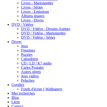
Livres - Marionnettes
Livres - Séries
Livres - Emissions
Albums images
Livres - Divers
DVD / Vidéos
DVD / Vidéos - Dessins Animes
DVD / Vidéos - Marionnettes
DVD / Vidéos - Séries
Divers
Jeux
Figurines
Puzzles
Calendriers
CD / LD / K7 audio
Cartes Postales
Autres objets
Jeux vidéos
Peluches
Goodies
Fonds d'écran || Wallpapers
Mes recherches
Blog
Liens
Contact