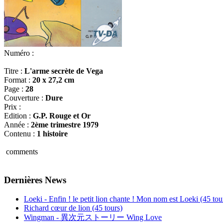
Numéro :
Titre :
L'arme secrète de Vega
Format :
20 x 27,2 cm
Page :
28
Couverture :
Dure
Prix :
Edition :
G.P. Rouge et Or
Année :
2ème trimestre 1979
Contenu :
1 histoire
comments
Dernières News
Loeki - Enfin ! le petit lion chante ! Mon nom est Loeki (45 tou
Richard cœur de lion (45 tours)
Wingman - 異次元ストーリー Wing Love