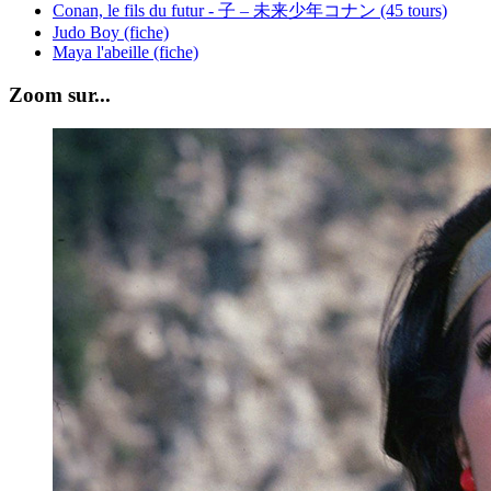
Conan, le fils du futur - 子 – 未来少年コナン (45 tours)
Judo Boy (fiche)
Maya l'abeille (fiche)
Zoom sur...