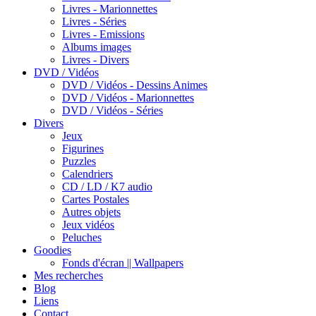
Livres - Marionnettes
Livres - Séries
Livres - Emissions
Albums images
Livres - Divers
DVD / Vidéos
DVD / Vidéos - Dessins Animes
DVD / Vidéos - Marionnettes
DVD / Vidéos - Séries
Divers
Jeux
Figurines
Puzzles
Calendriers
CD / LD / K7 audio
Cartes Postales
Autres objets
Jeux vidéos
Peluches
Goodies
Fonds d'écran || Wallpapers
Mes recherches
Blog
Liens
Contact