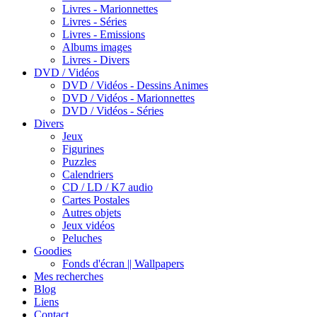
Livres - Marionnettes
Livres - Séries
Livres - Emissions
Albums images
Livres - Divers
DVD / Vidéos
DVD / Vidéos - Dessins Animes
DVD / Vidéos - Marionnettes
DVD / Vidéos - Séries
Divers
Jeux
Figurines
Puzzles
Calendriers
CD / LD / K7 audio
Cartes Postales
Autres objets
Jeux vidéos
Peluches
Goodies
Fonds d'écran || Wallpapers
Mes recherches
Blog
Liens
Contact