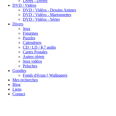
Livres - Divers
DVD / Vidéos
DVD / Vidéos - Dessins Animes
DVD / Vidéos - Marionnettes
DVD / Vidéos - Séries
Divers
Jeux
Figurines
Puzzles
Calendriers
CD / LD / K7 audio
Cartes Postales
Autres objets
Jeux vidéos
Peluches
Goodies
Fonds d'écran || Wallpapers
Mes recherches
Blog
Liens
Contact