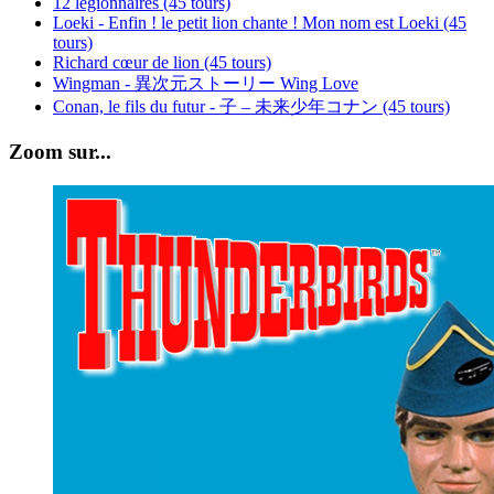
12 légionnaires (45 tours)
Loeki - Enfin ! le petit lion chante ! Mon nom est Loeki (45
tours)
Richard cœur de lion (45 tours)
Wingman - 異次元ストーリー Wing Love
Conan, le fils du futur - 子 – 未来少年コナン (45 tours)
Zoom sur...