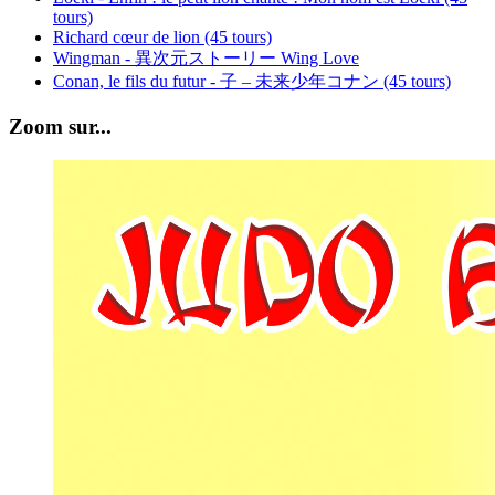
tours)
Richard cœur de lion (45 tours)
Wingman - 異次元ストーリー Wing Love
Conan, le fils du futur - 子 – 未来少年コナン (45 tours)
Zoom sur...