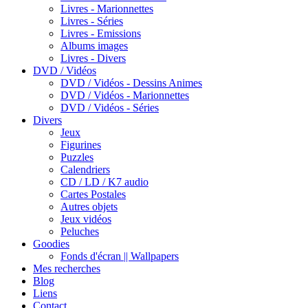
Livres - Marionnettes
Livres - Séries
Livres - Emissions
Albums images
Livres - Divers
DVD / Vidéos
DVD / Vidéos - Dessins Animes
DVD / Vidéos - Marionnettes
DVD / Vidéos - Séries
Divers
Jeux
Figurines
Puzzles
Calendriers
CD / LD / K7 audio
Cartes Postales
Autres objets
Jeux vidéos
Peluches
Goodies
Fonds d'écran || Wallpapers
Mes recherches
Blog
Liens
Contact