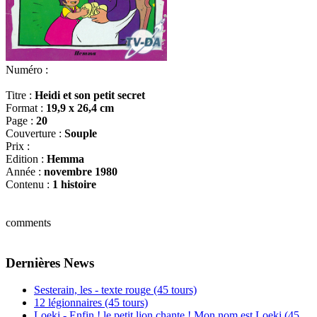
Numéro :
Titre :
Heidi et son petit secret
Format :
19,9 x 26,4 cm
Page :
20
Couverture :
Souple
Prix :
Edition :
Hemma
Année :
novembre 1980
Contenu :
1 histoire
comments
Dernières News
Sesterain, les - texte rouge (45 tours)
12 légionnaires (45 tours)
Loeki - Enfin ! le petit lion chante ! Mon nom est Loeki (45