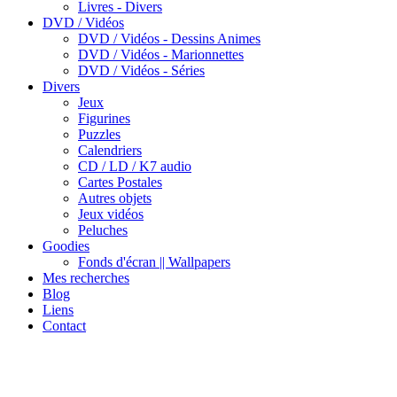
Livres - Divers
DVD / Vidéos
DVD / Vidéos - Dessins Animes
DVD / Vidéos - Marionnettes
DVD / Vidéos - Séries
Divers
Jeux
Figurines
Puzzles
Calendriers
CD / LD / K7 audio
Cartes Postales
Autres objets
Jeux vidéos
Peluches
Goodies
Fonds d'écran || Wallpapers
Mes recherches
Blog
Liens
Contact