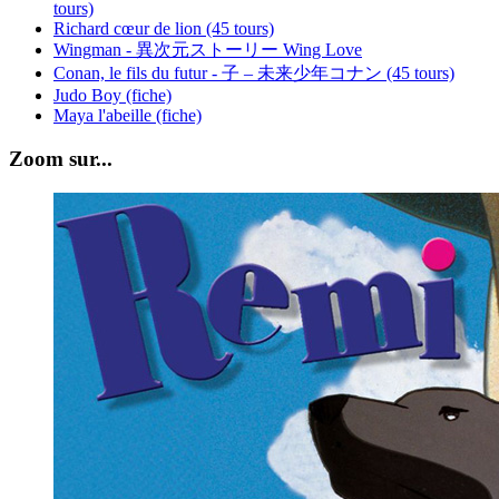
tours)
Richard cœur de lion (45 tours)
Wingman - 異次元ストーリー Wing Love
Conan, le fils du futur - 子 – 未来少年コナン (45 tours)
Judo Boy (fiche)
Maya l'abeille (fiche)
Zoom sur...