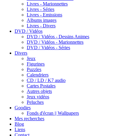
Livres - Marionnettes
Livres - Séries
Livres - Emissions
Albums images
Livres - Divers
DVD / Vidéos
DVD / Vidéos - Dessins Animes
DVD / Vidéos - Marionnettes
DVD / Vidéos - Séries
Divers
Jeux
Figurines
Puzzles
Calendriers
CD / LD / K7 audio
Cartes Postales
Autres objets
Jeux vidéos
Peluches
Goodies
Fonds d'écran || Wallpapers
Mes recherches
Blog
Liens
Contact