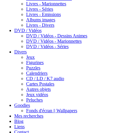
Livres - Marionnettes
Livres - Séries
Livres - Emissions
Albums images
Livres - Divers
DVD / Vidéos
DVD / Vidéos - Dessins Animes
DVD / Vidéos - Marionnettes
DVD / Vidéos - Séries
Divers
Jeux
Figurines
Puzzles
Calendriers
CD / LD / K7 audio
Cartes Postales
Autres objets
Jeux vidéos
Peluches
Goodies
Fonds d'écran || Wallpapers
Mes recherches
Blog
Liens
Contact