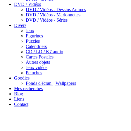
DVD / Vidéos
DVD / Vidéos - Dessins Animes
DVD / Vidéos - Marionnettes
DVD / Vidéos - Séries
Divers
Jeux
Figurines
Puzzles
Calendriers
CD / LD / K7 audio
Cartes Postales
Autres objets
Jeux vidéos
Peluches
Goodies
Fonds d'écran || Wallpapers
Mes recherches
Blog
Liens
Contact