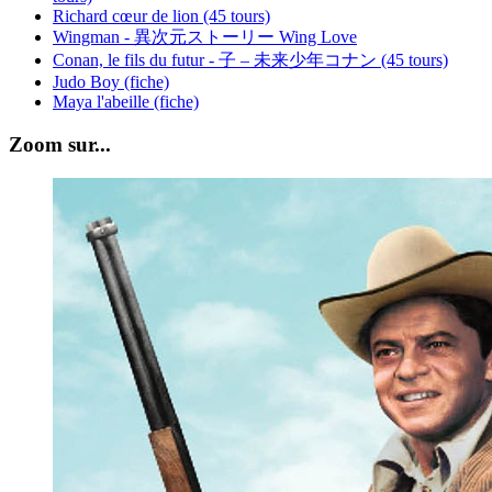
Richard cœur de lion (45 tours)
Wingman - 異次元ストーリー Wing Love
Conan, le fils du futur - 子 – 未来少年コナン (45 tours)
Judo Boy (fiche)
Maya l'abeille (fiche)
Zoom sur...