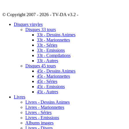
© Copyright 2007 - 2026 - TV-DA v3.2 -
Sitemap
Disques vinyles
Disques 33 tours
33t - Dessins Animes
33t - Marionnettes
33t - Séries
33t - Emissions
33t - Compilations
33t - Autres
Disques 45 tours
45t - Dessins Animes
45t - Marionnettes
45t - Séries
45t - Emissions
45t - Autres
Livres
Livres - Dessins Animes
Livres - Marionnettes
Livres - Séries
Livres - Emissions
Albums images
Livres - Divers