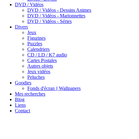
DVD / Vidéos
DVD / Vidéos - Dessins Animes
DVD / Vidéos - Marionnettes
DVD / Vidéos - Séries
Divers
Jeux
Figurines
Puzzles
Calendriers
CD / LD / K7 audio
Cartes Postales
Autres objets
Jeux vidéos
Peluches
Goodies
Fonds d'écran || Wallpapers
Mes recherches
Blog
Liens
Contact