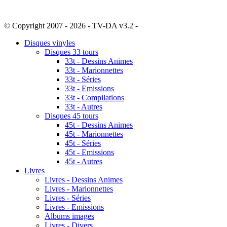
© Copyright 2007 - 2026 - TV-DA v3.2 -
Sitemap
Disques vinyles
Disques 33 tours
33t - Dessins Animes
33t - Marionnettes
33t - Séries
33t - Emissions
33t - Compilations
33t - Autres
Disques 45 tours
45t - Dessins Animes
45t - Marionnettes
45t - Séries
45t - Emissions
45t - Autres
Livres
Livres - Dessins Animes
Livres - Marionnettes
Livres - Séries
Livres - Emissions
Albums images
Livres - Divers