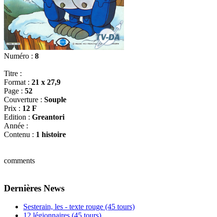
Numéro :
8
Titre :
Format :
21 x 27,9
Page :
52
Couverture :
Souple
Prix :
12 F
Edition :
Greantori
Année :
Contenu :
1 histoire
comments
Dernières News
Sesterain, les - texte rouge (45 tours)
12 légionnaires (45 tours)