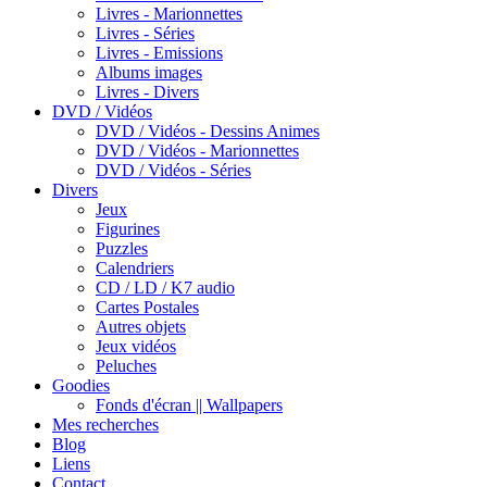
Livres - Marionnettes
Livres - Séries
Livres - Emissions
Albums images
Livres - Divers
DVD / Vidéos
DVD / Vidéos - Dessins Animes
DVD / Vidéos - Marionnettes
DVD / Vidéos - Séries
Divers
Jeux
Figurines
Puzzles
Calendriers
CD / LD / K7 audio
Cartes Postales
Autres objets
Jeux vidéos
Peluches
Goodies
Fonds d'écran || Wallpapers
Mes recherches
Blog
Liens
Contact