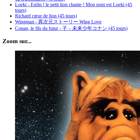
Loeki - Enfin ! le petit lion chante ! Mon nom est Loeki (45
tours)
Richard cœur de lion (45 tours)
Wingman - 異次元ストーリー Wing Love
Conan, le fils du futur - 子 – 未来少年コナン (45 tours)
Zoom sur...