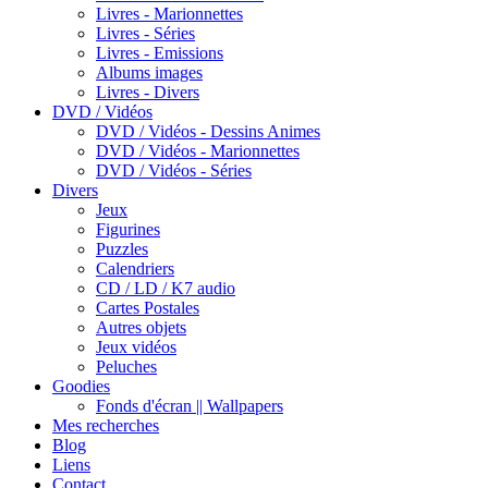
Livres - Marionnettes
Livres - Séries
Livres - Emissions
Albums images
Livres - Divers
DVD / Vidéos
DVD / Vidéos - Dessins Animes
DVD / Vidéos - Marionnettes
DVD / Vidéos - Séries
Divers
Jeux
Figurines
Puzzles
Calendriers
CD / LD / K7 audio
Cartes Postales
Autres objets
Jeux vidéos
Peluches
Goodies
Fonds d'écran || Wallpapers
Mes recherches
Blog
Liens
Contact