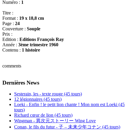
Numéro :
1
Titre :
Format :
19 x 18,8 cm
Page :
24
Couverture :
Souple
Prix :
Edition :
Editions François Ray
Année :
3ème trimestre 1960
Contenu :
1 histoire
comments
Dernières News
Sesterain, les - texte rouge (45 tours)
12 légionnaires (45 tours)
Loeki - Enfin ! le petit lion chante ! Mon nom est Loeki (45
tours)
Richard cœur de lion (45 tours)
Wingman - 異次元ストーリー Wing Love
Conan, le fils du futur - 子 – 未来少年コナン (45 tours)