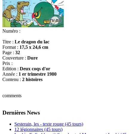
Numéro :
Titre :
Le dragon du lac
Format :
17,5 x 24,6 cm
Page :
32
Couverture :
Dure
Prix :
Edition :
Deux coqs d'or
Année :
1 er trimestre 1980
Contenu :
2 histoires
comments
Dernières News
Sesterain, les - texte rouge (45 tours)
12 légionnaires (45 tours)