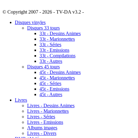
© Copyright 2007 - 2026 - TV-DA v3.2 -
Sitemap
Disques vinyles
Disques 33 tours
33t - Dessins Animes
33t - Marionnettes
33t - Séries
33t - Emissions
33t - Compilations
33t - Autres
Disques 45 tours
45t - Dessins Animes
45t - Marionnettes
45t - Séries
45t - Emissions
45t - Autres
Livres
Livres - Dessins Animes
Livres - Marionnettes
Livres - Séries
Livres - Emissions
Albums images
Livres - Divers