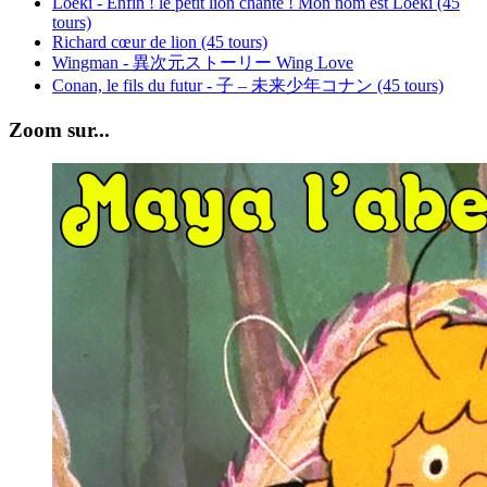
Loeki - Enfin ! le petit lion chante ! Mon nom est Loeki (45
tours)
Richard cœur de lion (45 tours)
Wingman - 異次元ストーリー Wing Love
Conan, le fils du futur - 子 – 未来少年コナン (45 tours)
Zoom sur...