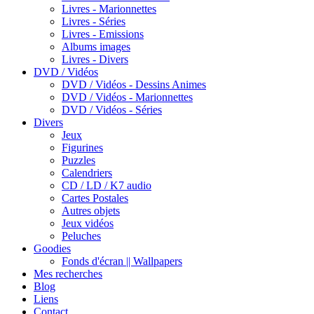
Livres - Marionnettes
Livres - Séries
Livres - Emissions
Albums images
Livres - Divers
DVD / Vidéos
DVD / Vidéos - Dessins Animes
DVD / Vidéos - Marionnettes
DVD / Vidéos - Séries
Divers
Jeux
Figurines
Puzzles
Calendriers
CD / LD / K7 audio
Cartes Postales
Autres objets
Jeux vidéos
Peluches
Goodies
Fonds d'écran || Wallpapers
Mes recherches
Blog
Liens
Contact