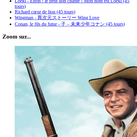
Loeki - Enfin ! le petit lion chante ! Mon nom est Loeki (45
tours)
Richard cœur de lion (45 tours)
Wingman - 異次元ストーリー Wing Love
Conan, le fils du futur - 子 – 未来少年コナン (45 tours)
Zoom sur...