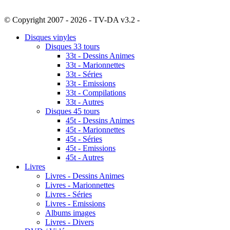
© Copyright 2007 - 2026 - TV-DA v3.2 -
Sitemap
Disques vinyles
Disques 33 tours
33t - Dessins Animes
33t - Marionnettes
33t - Séries
33t - Emissions
33t - Compilations
33t - Autres
Disques 45 tours
45t - Dessins Animes
45t - Marionnettes
45t - Séries
45t - Emissions
45t - Autres
Livres
Livres - Dessins Animes
Livres - Marionnettes
Livres - Séries
Livres - Emissions
Albums images
Livres - Divers