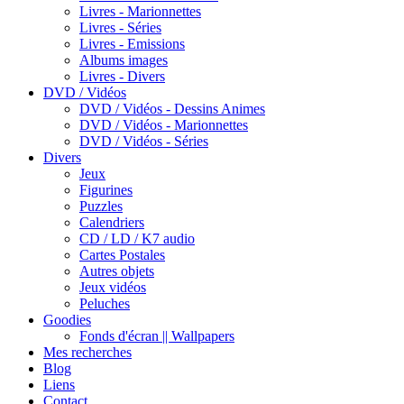
Livres - Marionnettes
Livres - Séries
Livres - Emissions
Albums images
Livres - Divers
DVD / Vidéos
DVD / Vidéos - Dessins Animes
DVD / Vidéos - Marionnettes
DVD / Vidéos - Séries
Divers
Jeux
Figurines
Puzzles
Calendriers
CD / LD / K7 audio
Cartes Postales
Autres objets
Jeux vidéos
Peluches
Goodies
Fonds d'écran || Wallpapers
Mes recherches
Blog
Liens
Contact