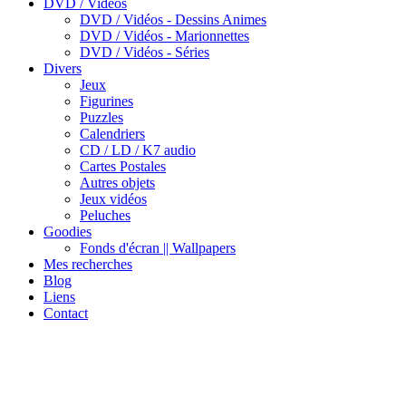
DVD / Vidéos
DVD / Vidéos - Dessins Animes
DVD / Vidéos - Marionnettes
DVD / Vidéos - Séries
Divers
Jeux
Figurines
Puzzles
Calendriers
CD / LD / K7 audio
Cartes Postales
Autres objets
Jeux vidéos
Peluches
Goodies
Fonds d'écran || Wallpapers
Mes recherches
Blog
Liens
Contact