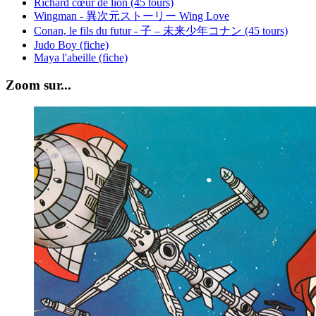
Richard cœur de lion (45 tours)
Wingman - 異次元ストーリー Wing Love
Conan, le fils du futur - 子 – 未来少年コナン (45 tours)
Judo Boy (fiche)
Maya l'abeille (fiche)
Zoom sur...