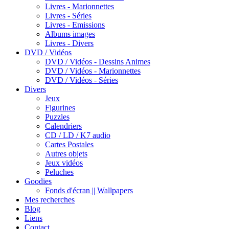
Livres - Marionnettes
Livres - Séries
Livres - Emissions
Albums images
Livres - Divers
DVD / Vidéos
DVD / Vidéos - Dessins Animes
DVD / Vidéos - Marionnettes
DVD / Vidéos - Séries
Divers
Jeux
Figurines
Puzzles
Calendriers
CD / LD / K7 audio
Cartes Postales
Autres objets
Jeux vidéos
Peluches
Goodies
Fonds d'écran || Wallpapers
Mes recherches
Blog
Liens
Contact