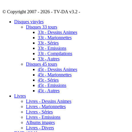
© Copyright 2007 - 2026 - TV-DA v3.2 -
Sitemap
Disques vinyles
Disques 33 tours
33t - Dessins Animes
33t - Marionnettes
33t - Séries
33t - Emissions
33t - Compilations
33t - Autres
Disques 45 tours
45t - Dessins Animes
45t - Marionnettes
45t - Séries
45t - Emissions
45t - Autres
Livres
Livres - Dessins Animes
Livres - Marionnettes
Livres - Séries
Livres - Emissions
Albums images
Livres - Divers