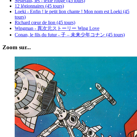
Sesterain, les - texte rouge (45 tours)
12 légionnaires (45 tours)
Loeki - Enfin ! le petit lion chante ! Mon nom est Loeki (45
tours)
Richard cœur de lion (45 tours)
Wingman - 異次元ストーリー Wing Love
Conan, le fils du futur - 子 – 未来少年コナン (45 tours)
Zoom sur...