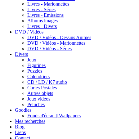
Livres - Marionnettes
Livres - Séries
Livres - Emissions
Albums images
Livres - Divers
DVD / Vidéos
DVD / Vidéos - Dessins Animes
DVD / Vidéos - Marionnettes
DVD / Vidéos - Séries
Divers
Jeux
Figurines
Puzzles
Calendriers
CD / LD / K7 audio
Cartes Postales
Autres objets
Jeux vidéos
Peluches
Goodies
Fonds d'écran || Wallpapers
Mes recherches
Blog
Liens
Contact