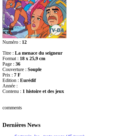
Numéro :
12
Titre :
La menace du seigneur
Format :
18 x 25,9 cm
Page :
36
Couverture :
Souple
Prix :
7 F
Edition :
Eurédif
Année :
Contenu :
1 histoire et des jeux
comments
Dernières News