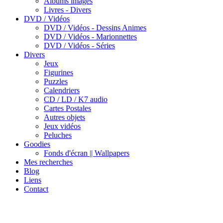
Albums images
Livres - Divers
DVD / Vidéos
DVD / Vidéos - Dessins Animes
DVD / Vidéos - Marionnettes
DVD / Vidéos - Séries
Divers
Jeux
Figurines
Puzzles
Calendriers
CD / LD / K7 audio
Cartes Postales
Autres objets
Jeux vidéos
Peluches
Goodies
Fonds d'écran || Wallpapers
Mes recherches
Blog
Liens
Contact