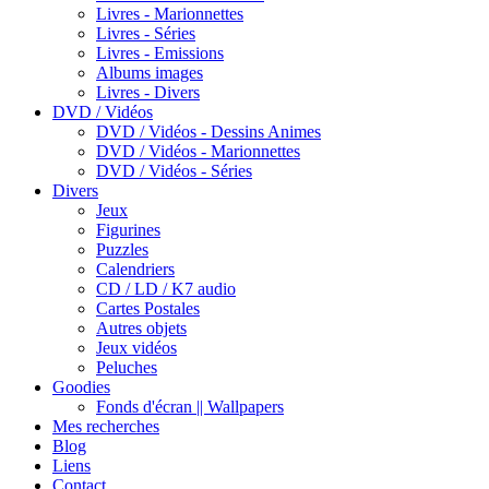
Livres - Marionnettes
Livres - Séries
Livres - Emissions
Albums images
Livres - Divers
DVD / Vidéos
DVD / Vidéos - Dessins Animes
DVD / Vidéos - Marionnettes
DVD / Vidéos - Séries
Divers
Jeux
Figurines
Puzzles
Calendriers
CD / LD / K7 audio
Cartes Postales
Autres objets
Jeux vidéos
Peluches
Goodies
Fonds d'écran || Wallpapers
Mes recherches
Blog
Liens
Contact