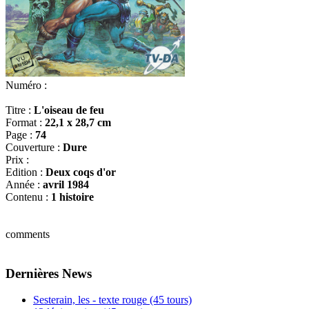
Numéro :
Titre :
L'oiseau de feu
Format :
22,1 x 28,7 cm
Page :
74
Couverture :
Dure
Prix :
Edition :
Deux coqs d'or
Année :
avril 1984
Contenu :
1 histoire
comments
Dernières News
Sesterain, les - texte rouge (45 tours)