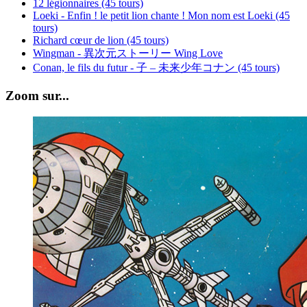
12 légionnaires (45 tours)
Loeki - Enfin ! le petit lion chante ! Mon nom est Loeki (45
tours)
Richard cœur de lion (45 tours)
Wingman - 異次元ストーリー Wing Love
Conan, le fils du futur - 子 – 未来少年コナン (45 tours)
Zoom sur...