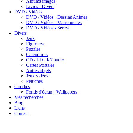
Albums images
Livres - Divers
DVD / Vidéos
DVD / Vidéos - Dessins Animes
DVD / Vidéos - Marionnettes
DVD / Vidéos - Séries
Divers
Jeux
Figurines
Puzzles
Calendriers
CD / LD / K7 audio
Cartes Postales
Autres objets
Jeux vidéos
Peluches
Goodies
Fonds d'écran || Wallpapers
Mes recherches
Blog
Liens
Contact