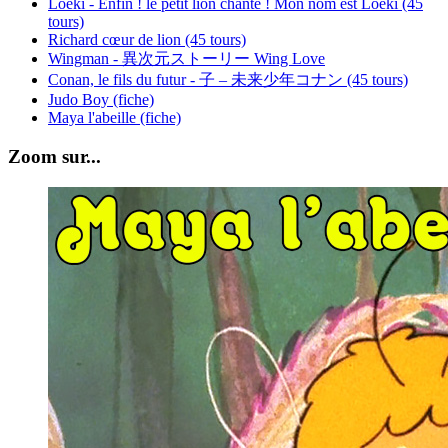
Loeki - Enfin ! le petit lion chante ! Mon nom est Loeki (45
tours)
Richard cœur de lion (45 tours)
Wingman - 異次元ストーリー Wing Love
Conan, le fils du futur - 子 – 未来少年コナン (45 tours)
Judo Boy (fiche)
Maya l'abeille (fiche)
Zoom sur...