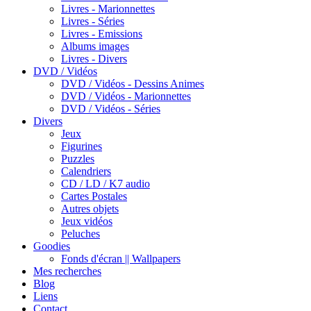
Livres - Marionnettes
Livres - Séries
Livres - Emissions
Albums images
Livres - Divers
DVD / Vidéos
DVD / Vidéos - Dessins Animes
DVD / Vidéos - Marionnettes
DVD / Vidéos - Séries
Divers
Jeux
Figurines
Puzzles
Calendriers
CD / LD / K7 audio
Cartes Postales
Autres objets
Jeux vidéos
Peluches
Goodies
Fonds d'écran || Wallpapers
Mes recherches
Blog
Liens
Contact