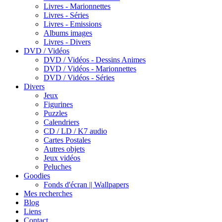
Livres - Marionnettes
Livres - Séries
Livres - Emissions
Albums images
Livres - Divers
DVD / Vidéos
DVD / Vidéos - Dessins Animes
DVD / Vidéos - Marionnettes
DVD / Vidéos - Séries
Divers
Jeux
Figurines
Puzzles
Calendriers
CD / LD / K7 audio
Cartes Postales
Autres objets
Jeux vidéos
Peluches
Goodies
Fonds d'écran || Wallpapers
Mes recherches
Blog
Liens
Contact