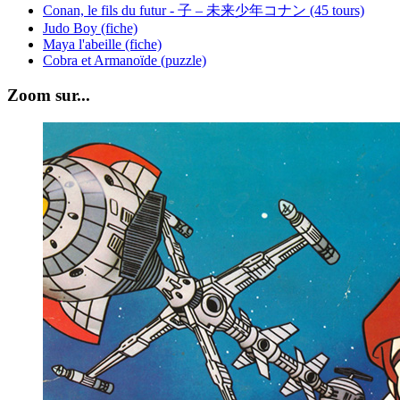
Conan, le fils du futur - 子 – 未来少年コナン (45 tours)
Judo Boy (fiche)
Maya l'abeille (fiche)
Cobra et Armanoïde (puzzle)
Zoom sur...