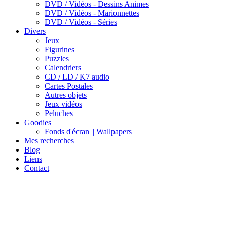
DVD / Vidéos - Dessins Animes
DVD / Vidéos - Marionnettes
DVD / Vidéos - Séries
Divers
Jeux
Figurines
Puzzles
Calendriers
CD / LD / K7 audio
Cartes Postales
Autres objets
Jeux vidéos
Peluches
Goodies
Fonds d'écran || Wallpapers
Mes recherches
Blog
Liens
Contact