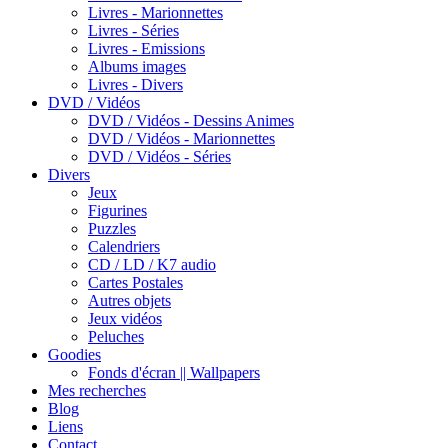
Livres - Marionnettes
Livres - Séries
Livres - Emissions
Albums images
Livres - Divers
DVD / Vidéos
DVD / Vidéos - Dessins Animes
DVD / Vidéos - Marionnettes
DVD / Vidéos - Séries
Divers
Jeux
Figurines
Puzzles
Calendriers
CD / LD / K7 audio
Cartes Postales
Autres objets
Jeux vidéos
Peluches
Goodies
Fonds d'écran || Wallpapers
Mes recherches
Blog
Liens
Contact