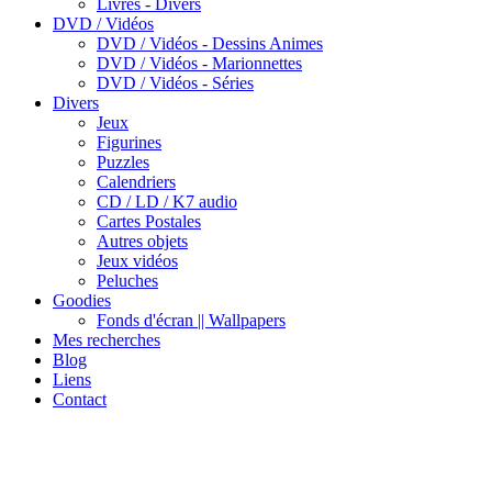
Livres - Divers
DVD / Vidéos
DVD / Vidéos - Dessins Animes
DVD / Vidéos - Marionnettes
DVD / Vidéos - Séries
Divers
Jeux
Figurines
Puzzles
Calendriers
CD / LD / K7 audio
Cartes Postales
Autres objets
Jeux vidéos
Peluches
Goodies
Fonds d'écran || Wallpapers
Mes recherches
Blog
Liens
Contact