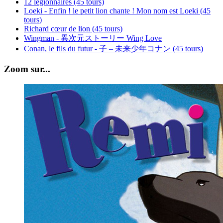
12 légionnaires (45 tours)
Loeki - Enfin ! le petit lion chante ! Mon nom est Loeki (45
tours)
Richard cœur de lion (45 tours)
Wingman - 異次元ストーリー Wing Love
Conan, le fils du futur - 子 – 未来少年コナン (45 tours)
Zoom sur...