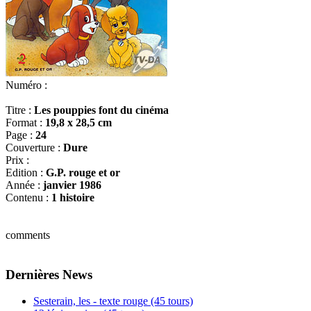
Numéro :
Titre :
Les pouppies font du cinéma
Format :
19,8 x 28,5 cm
Page :
24
Couverture :
Dure
Prix :
Edition :
G.P. rouge et or
Année :
janvier 1986
Contenu :
1 histoire
comments
Dernières News
Sesterain, les - texte rouge (45 tours)