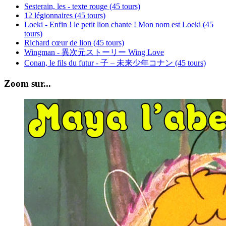
Sesterain, les - texte rouge (45 tours)
12 légionnaires (45 tours)
Loeki - Enfin ! le petit lion chante ! Mon nom est Loeki (45
tours)
Richard cœur de lion (45 tours)
Wingman - 異次元ストーリー Wing Love
Conan, le fils du futur - 子 – 未来少年コナン (45 tours)
Zoom sur...