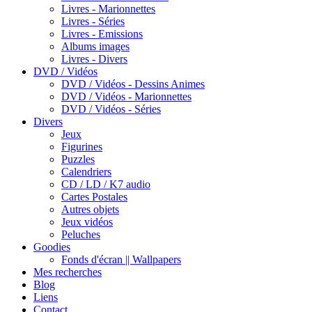
Livres - Marionnettes
Livres - Séries
Livres - Emissions
Albums images
Livres - Divers
DVD / Vidéos
DVD / Vidéos - Dessins Animes
DVD / Vidéos - Marionnettes
DVD / Vidéos - Séries
Divers
Jeux
Figurines
Puzzles
Calendriers
CD / LD / K7 audio
Cartes Postales
Autres objets
Jeux vidéos
Peluches
Goodies
Fonds d'écran || Wallpapers
Mes recherches
Blog
Liens
Contact