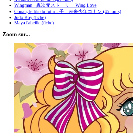
Wingman - 異次元ストーリー Wing Love
Conan, le fils du futur - 子 – 未来少年コナン (45 tours)
Judo Boy (fiche)
Maya l'abeille (fiche)
Zoom sur...