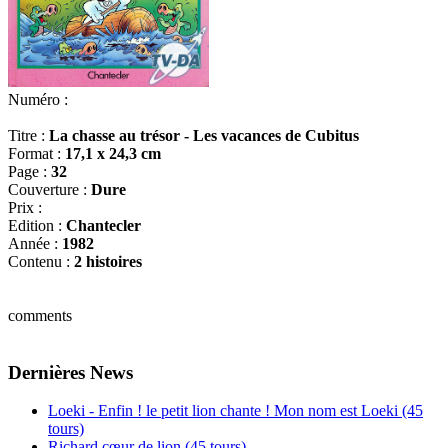
Numéro :
Titre :
La chasse au trésor - Les vacances de Cubitus
Format :
17,1 x 24,3 cm
Page :
32
Couverture :
Dure
Prix :
Edition :
Chantecler
Année :
1982
Contenu :
2 histoires
comments
Dernières News
Loeki - Enfin ! le petit lion chante ! Mon nom est Loeki (45
tours)
Richard cœur de lion (45 tours)