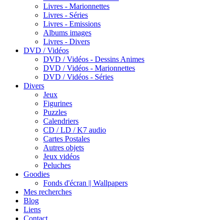
Livres - Marionnettes
Livres - Séries
Livres - Emissions
Albums images
Livres - Divers
DVD / Vidéos
DVD / Vidéos - Dessins Animes
DVD / Vidéos - Marionnettes
DVD / Vidéos - Séries
Divers
Jeux
Figurines
Puzzles
Calendriers
CD / LD / K7 audio
Cartes Postales
Autres objets
Jeux vidéos
Peluches
Goodies
Fonds d'écran || Wallpapers
Mes recherches
Blog
Liens
Contact