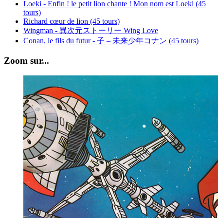
Loeki - Enfin ! le petit lion chante ! Mon nom est Loeki (45
tours)
Richard cœur de lion (45 tours)
Wingman - 異次元ストーリー Wing Love
Conan, le fils du futur - 子 – 未来少年コナン (45 tours)
Zoom sur...