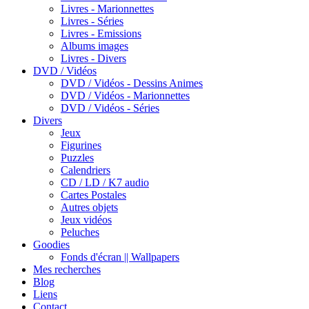
Livres - Marionnettes
Livres - Séries
Livres - Emissions
Albums images
Livres - Divers
DVD / Vidéos
DVD / Vidéos - Dessins Animes
DVD / Vidéos - Marionnettes
DVD / Vidéos - Séries
Divers
Jeux
Figurines
Puzzles
Calendriers
CD / LD / K7 audio
Cartes Postales
Autres objets
Jeux vidéos
Peluches
Goodies
Fonds d'écran || Wallpapers
Mes recherches
Blog
Liens
Contact