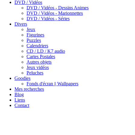
DVD / Vidéos
DVD / Vidéos - Dessins Animes
DVD / Vidéos - Marionnettes
DVD / Vidéos - Séries
Divers
Jeux
Figurines
Puzzles
Calendriers
CD / LD / K7 audio
Cartes Postales
Autres objets
Jeux vidéos
Peluches
Goodies
Fonds d'écran || Wallpapers
Mes recherches
Blog
Liens
Contact