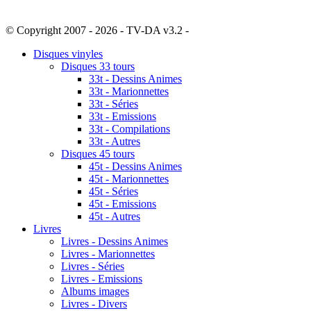
© Copyright 2007 - 2026 - TV-DA v3.2 -
Sitemap
Disques vinyles
Disques 33 tours
33t - Dessins Animes
33t - Marionnettes
33t - Séries
33t - Emissions
33t - Compilations
33t - Autres
Disques 45 tours
45t - Dessins Animes
45t - Marionnettes
45t - Séries
45t - Emissions
45t - Autres
Livres
Livres - Dessins Animes
Livres - Marionnettes
Livres - Séries
Livres - Emissions
Albums images
Livres - Divers